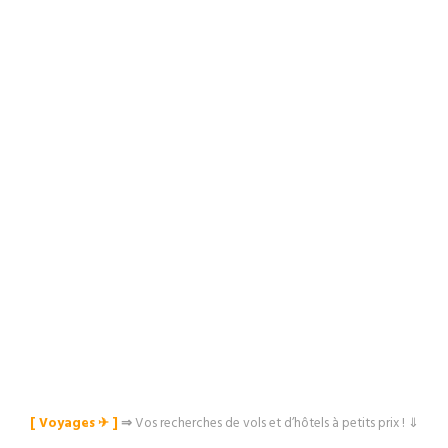
[ Voyages ✈︎ ]
⇒
Vos recherches de vols et d’hôtels à petits prix ! ⇓