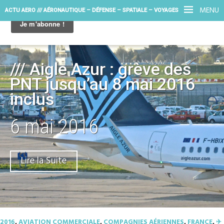
MENU
ACTU AERO /// AÉRONAUTIQUE – DÉFENSE – SPATIALE – VOYAGES
/// Aigle Azur : grève des
PNT jusqu’au 8 mai 2016
inclus
6 mai 2016
Lire la Suite
2016
,
AVIATION COMMERCIALE
,
COMPAGNIES AÉRIENNES
,
FRANCE
,
✈︎