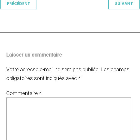
Navigation
PRÉCÉDENT
SUIVANT
des
articles
Laisser un commentaire
Votre adresse e-mail ne sera pas publiée.
Les champs
obligatoires sont indiqués avec
*
Commentaire
*