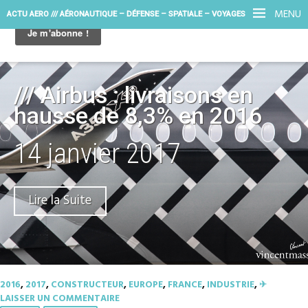
MENU
ACTU AERO /// AÉRONAUTIQUE – DÉFENSE – SPATIALE – VOYAGES
/// Airbus : livraisons en
hausse de 8,3% en 2016
14 janvier 2017
Lire la Suite
2016
,
2017
,
CONSTRUCTEUR
,
EUROPE
,
FRANCE
,
INDUSTRIE
,
✈︎
LAISSER UN COMMENTAIRE