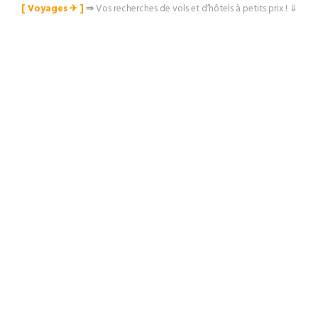
[ Voyages ✈︎ ]
⇒
Vos recherches de vols et d’hôtels à petits prix ! ⇓