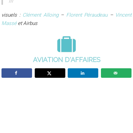
///
visuels :
Clément Alloing
–
Florent Péraudeau
–
Vincent
Massé
et Airbus
FAIRES
SPATIAL