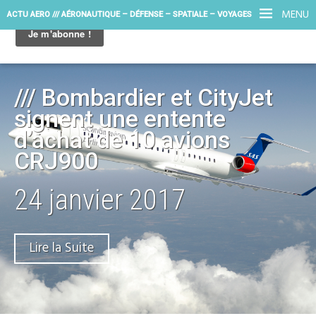
MENU
ACTU AERO /// AÉRONAUTIQUE – DÉFENSE – SPATIALE – VOYAGES
/// Bombardier et CityJet
signent une entente
d’achat de 10 avions
CRJ900
24 janvier 2017
Lire la Suite