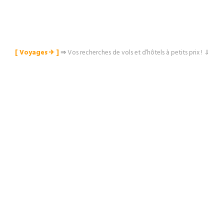
[ Voyages ✈︎ ]
⇒
Vos recherches de vols et d’hôtels à petits prix ! ⇓