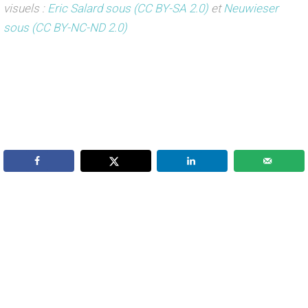
visuels :
Eric Salard
sous (CC BY-SA 2.0)
et
Neuwieser
sous (CC BY-NC-ND 2.0)