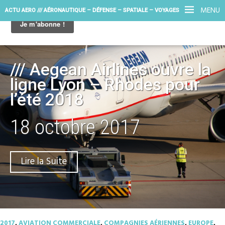
MENU
ACTU AERO /// AÉRONAUTIQUE – DÉFENSE – SPATIALE – VOYAGES
/// Aegean Airlines ouvre la
ligne Lyon – Rhodes pour
l’été 2018
18 octobre 2017
Lire la Suite
2017
,
AVIATION COMMERCIALE
,
COMPAGNIES AÉRIENNES
,
EUROPE
,