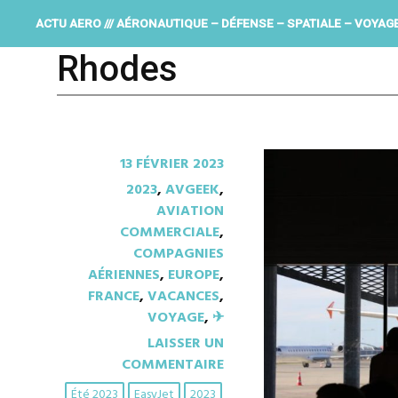
ACTU AERO /// AÉRONAUTIQUE – DÉFENSE – SPATIALE – VOYAG
Rhodes
13 FÉVRIER 2023
2023
,
AVGEEK
,
AVIATION
COMMERCIALE
,
COMPAGNIES
AÉRIENNES
,
EUROPE
,
FRANCE
,
VACANCES
,
VOYAGE
,
✈︎
LAISSER UN
COMMENTAIRE
Été 2023
EasyJet
2023