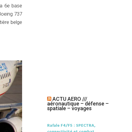
sa 6e base
Boeing 737
tière belge
ACTU AERO ///
aéronautique – défense –
spatiale – voyages
Rafale F4/F5 : SPECTRA,
connectivité et combat