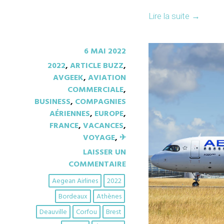
Lire la suite
→
6 MAI 2022
2022
,
ARTICLE BUZZ
,
AVGEEK
,
AVIATION
COMMERCIALE
,
BUSINESS
,
COMPAGNIES
AÉRIENNES
,
EUROPE
,
FRANCE
,
VACANCES
,
VOYAGE
,
✈︎
LAISSER UN
COMMENTAIRE
Aegean Airlines
2022
Bordeaux
Athènes
Deauville
Corfou
Brest