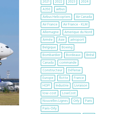
2021
2022
2023
2024
A350
airbus
Airbus Helicopters
Air Canada
Air France
Air France - KLM
Allemagne
Amerique du Nord
Armée
Asie
aéroport
Belgique
Boeing
Bombardier
Bordeaux
Brésil
Canada
commande
Constructeur
Défense
Europe
flotte
France
HOP!
Industrie
Livraison
low-cost
LowCost
Nouvelles Lignes
Orly
Paris
Paris-Orly