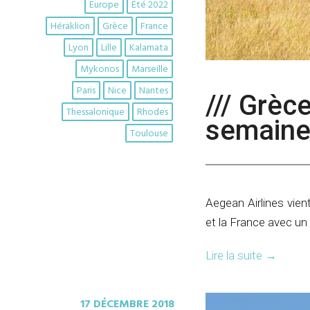
Europe
Été 2022
Héraklion
Grèce
France
Lyon
Lille
Kalamata
Mykonos
Marseille
Paris
Nice
Nantes
/// Grèc
Thessalonique
Rhodes
semaine 
Toulouse
Aegean Airlines vien
et la France avec un 
Lire la suite
→
17 DÉCEMBRE 2018