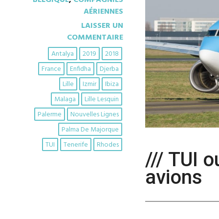
BELGIQUE
,
COMPAGNIES
AÉRIENNES
LAISSER UN
COMMENTAIRE
Antalya
2019
2018
France
Enfidha
Djerba
Lille
Izmir
Ibiza
Malaga
Lille Lesquin
Palerme
Nouvelles Lignes
Palma De Majorque
TUI
Tenerife
Rhodes
/// TUI 
avions