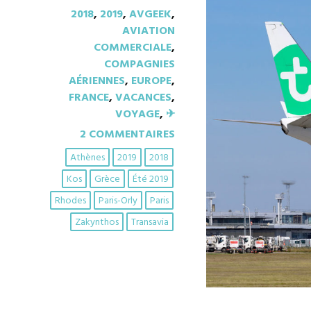
2018
,
2019
,
AVGEEK
,
AVIATION
COMMERCIALE
,
COMPAGNIES
AÉRIENNES
,
EUROPE
,
FRANCE
,
VACANCES
,
VOYAGE
,
✈︎
2 COMMENTAIRES
Athènes
2019
2018
Kos
Grèce
Été 2019
Rhodes
Paris-Orly
Paris
Zakynthos
Transavia