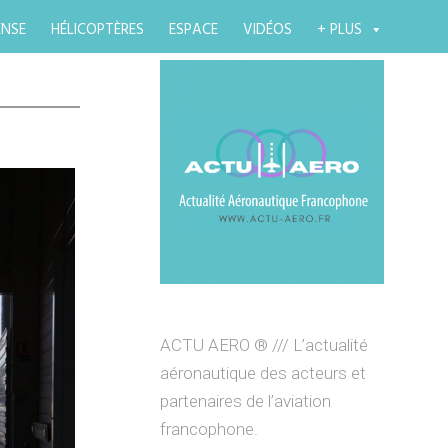
ENSE
HÉLICOPTÈRES
ESPACE
VIDÉOS
+ PLUS
ACTU AERO ® /// L’actualité
aéronautique des acteurs et
partenaires de l’aviation
francophone.