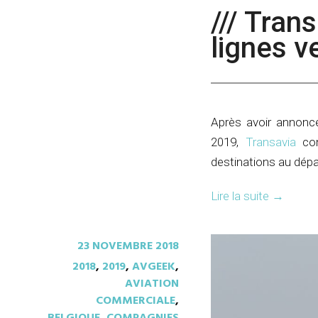
/// Tran
lignes v
Après avoir annoncé
2019,
Transavia
con
destinations au dépa
Lire la suite
→
23 NOVEMBRE 2018
2018
,
2019
,
AVGEEK
,
AVIATION
COMMERCIALE
,