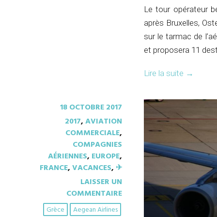
Le tour opérateur b
après Bruxelles, Os
sur le tarmac de l’aé
et proposera 11 dest
Lire la suite
→
18 OCTOBRE 2017
2017
,
AVIATION
COMMERCIALE
,
COMPAGNIES
AÉRIENNES
,
EUROPE
,
FRANCE
,
VACANCES
,
✈︎
LAISSER UN
COMMENTAIRE
Grèce
Aegean Airlines