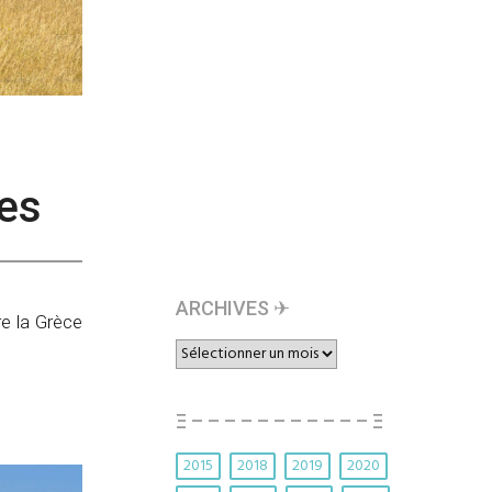
ses
ARCHIVES ✈︎
re la Grèce
ARCHIVES
✈︎
Ξ – – – – – – – – – – – Ξ
2015
2018
2019
2020