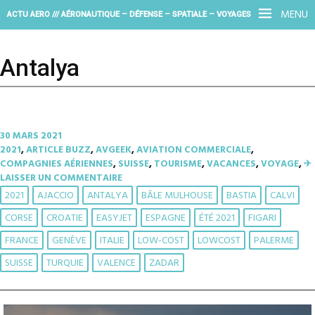
MENU
ACTU AERO /// AÉRONAUTIQUE – DÉFENSE – SPATIALE – VOYAGES
Antalya
30 MARS 2021
2021
,
ARTICLE BUZZ
,
AVGEEK
,
AVIATION COMMERCIALE
,
COMPAGNIES AÉRIENNES
,
SUISSE
,
TOURISME
,
VACANCES
,
VOYAGE
,
✈︎
LAISSER UN COMMENTAIRE
2021
AJACCIO
ANTALYA
BÂLE MULHOUSE
BASTIA
CALVI
CORSE
CROATIE
EASYJET
ESPAGNE
ÉTÉ 2021
FIGARI
FRANCE
GENÈVE
ITALIE
LOW-COST
LOWCOST
PALERME
SUISSE
TURQUIE
VALENCE
ZADAR