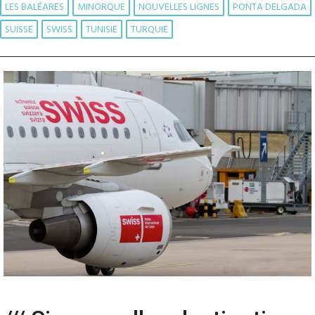
LES BALÉARES
MINORQUE
NOUVELLES LIGNES
PONTA DELGADA
SUISSE
SWISS
TUNISIE
TURQUIE