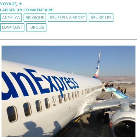
VOYAGE
,
✈︎
LAISSER UN COMMENTAIRE
ANTALYA
BELGIQUE
BRUSSELS AIRPORT
BRUXELLES
LOW-COST
TURQUIE