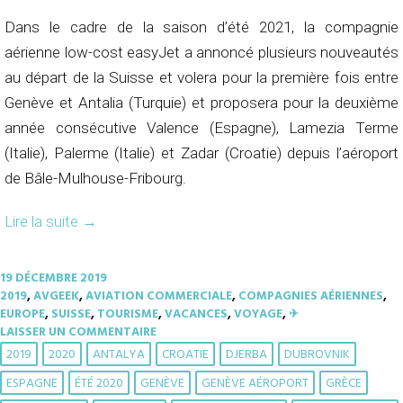
Dans le cadre de la saison d’été 2021, la compagnie
aérienne low-cost easyJet a annoncé plusieurs nouveautés
au départ de la Suisse et volera pour la première fois entre
Genève et Antalia (Turquie) et proposera pour la deuxième
année consécutive Valence (Espagne), Lamezia Terme
(Italie), Palerme (Italie) et Zadar (Croatie) depuis l’aéroport
de Bâle-Mulhouse-Fribourg.
Lire la suite
→
19 DÉCEMBRE 2019
2019
,
AVGEEK
,
AVIATION COMMERCIALE
,
COMPAGNIES AÉRIENNES
,
EUROPE
,
SUISSE
,
TOURISME
,
VACANCES
,
VOYAGE
,
✈︎
LAISSER UN COMMENTAIRE
2019
2020
ANTALYA
CROATIE
DJERBA
DUBROVNIK
ESPAGNE
ÉTÉ 2020
GENÈVE
GENÈVE AÉROPORT
GRÈCE