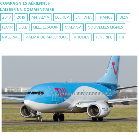
COMPAGNIES AÉRIENNES
LAISSER UN COMMENTAIRE
2018
2019
ANTALYA
DJERBA
ENFIDHA
FRANCE
IBIZA
IZMIR
LILLE
LILLE LESQUIN
MALAGA
NOUVELLES LIGNES
PALERME
PALMA DE MAJORQUE
RHODES
TENERIFE
TUI