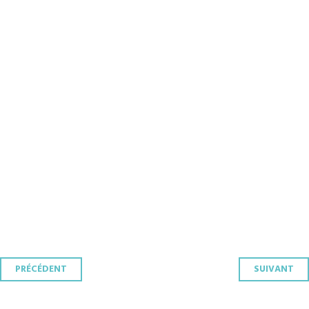
Navigation
PRÉCÉDENT
SUIVANT
des