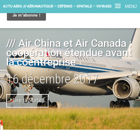
MENU
ACTU AERO /// AÉRONAUTIQUE – DÉFENSE – SPATIALE – VOYAGES
/// Air China et Air Canada :
coopération étendue avant
la coentreprise
16 décembre 2017
Lire la Suite