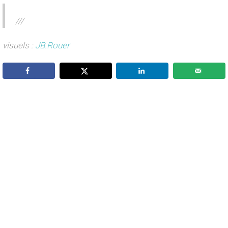
///
visuels :
JB.Rouer