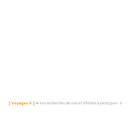
[ Voyages ✈︎ ]
⇒
Vos recherches de vols et d’hôtels à petits prix ! ⇓