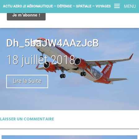
MENU
ACTU AERO /// AÉRONAUTIQUE – DÉFENSE – SPATIALE – VOYAGES
Dh_5baJW4AAzJcB
18 juillet 2018
Lire la Suite
LAISSER UN COMMENTAIRE