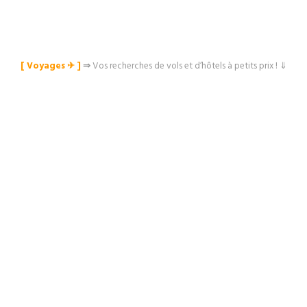
[ Voyages ✈︎ ]
⇒
Vos recherches de vols et d’hôtels à petits prix ! ⇓