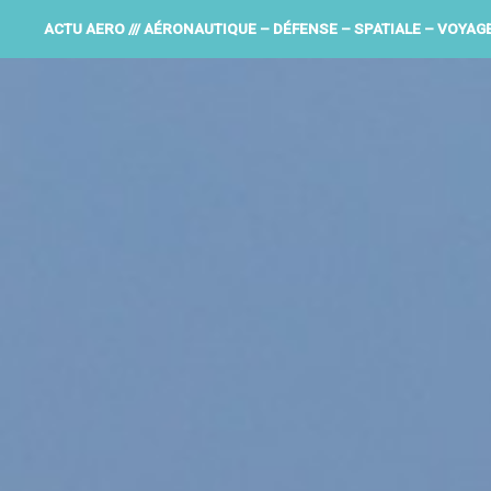
ACTU AERO /// AÉRONAUTIQUE – DÉFENSE – SPATIALE – VOYAG