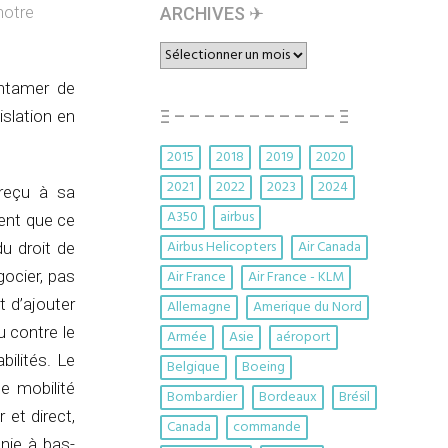
notre
ARCHIVES ✈︎
ARCHIVES
✈︎
entamer de
islation en
Ξ – – – – – – – – – – – Ξ
2015
2018
2019
2020
2021
2022
2023
2024
reçu à sa
A350
airbus
ent que ce
Airbus Helicopters
Air Canada
du droit de
gocier, pas
Air France
Air France - KLM
t d’ajouter
Allemagne
Amerique du Nord
u contre le
Armée
Asie
aéroport
ilités. Le
Belgique
Boeing
de mobilité
Bombardier
Bordeaux
Brésil
 et direct,
Canada
commande
nie à bas-