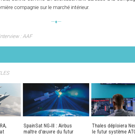
emière compagnie sur le marché intérieur.
—♦—
interview : AAF
CLES
RA,
SpainSat NG‑III : Airbus
Thales déploiera Ne
at
maître d’œuvre du futur
le futur système AT