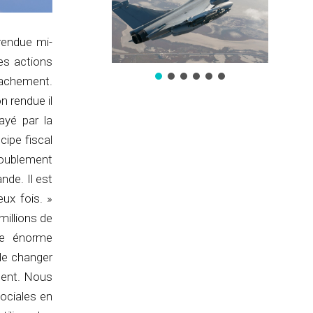
 rendue mi-
es actions
tachement.
n rendue il
ayé par la
cipe fiscal
doublement
nde. Il est
ux fois. »
millions de
ne énorme
de changer
ment. Nous
ociales en