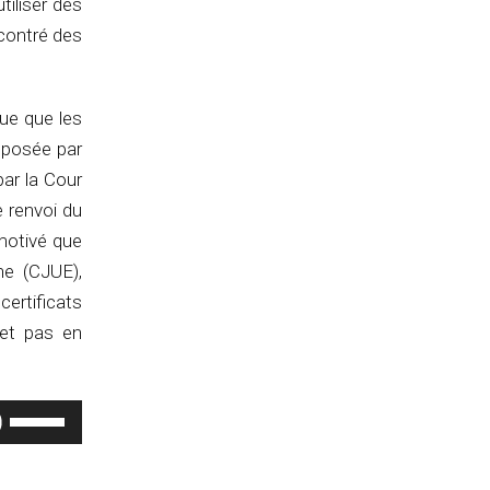
tiliser des
ncontré des
que que les
éposée par
par la Cour
 renvoi du
motivé que
ne (CJUE),
ertificats
met pas en