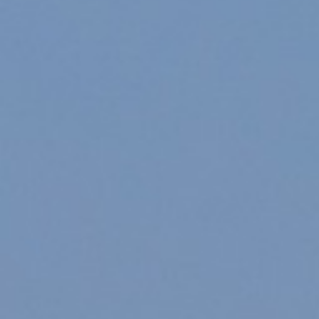
/// Ouverture de base
vigilants
1 octobre 2018
Lire la Suite