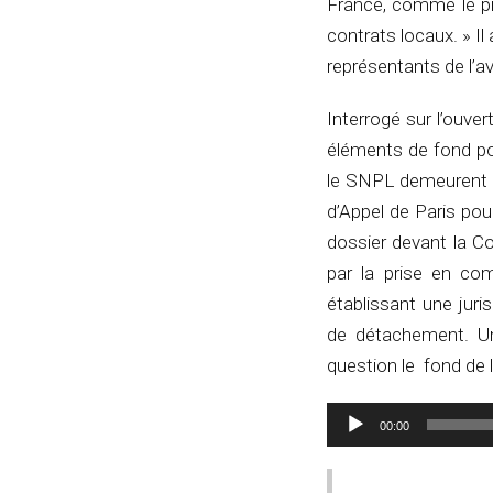
France, comme le pré
contrats locaux. » Il
représentants de l’av
Interrogé sur l’ouve
éléments de fond po
le SNPL demeurent va
d’Appel de Paris po
dossier devant la C
par la prise en com
établissant une jur
de détachement. Un 
question le fond de 
00:00