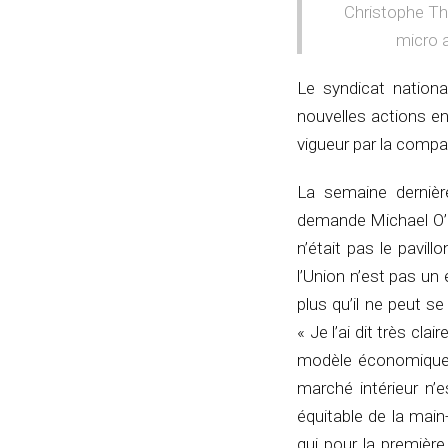
Christophe Th
micro a
Le syndicat nationa
nouvelles actions en
vigueur par la compa
La semaine derniè
demande Michael O’L
n’était pas le pavill
l’Union n’est pas un 
plus qu’il ne peut se
« Je l’ai dit très cl
modèle économique à
marché intérieur n’e
équitable de la main
qui pour la premièr