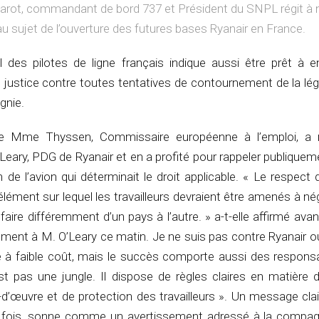
arot, commandant de bord 737 et Président du SNPL régit à 
u sujet de l’ouverture des futures bases Ryanair en France.
l des pilotes de ligne français indique aussi être prêt à 
 justice contre toutes tentatives de contournement de la lég
gnie.
re Mme Thyssen, Commissaire européenne à l’emploi, a 
eary, PDG de Ryanair et en a profité pour rappeler publiquem
on de l’avion qui déterminait le droit applicable. « Le respect 
élément sur lequel les travailleurs devraient être amenés à né
 faire différemment d’un pays à l’autre. » a-t-elle affirmé avan
airement à M. O’Leary ce matin. Je ne suis pas contre Ryanair o
 faible coût, mais le succès comporte aussi des responsab
st pas une jungle. Il dispose de règles claires en matière 
-d’œuvre et de protection des travailleurs ». Un message clair
e fois, sonne comme un avertissement adressé à la compag