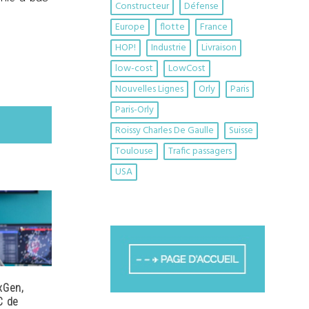
Constructeur
Défense
Europe
flotte
France
HOP!
Industrie
Livraison
low-cost
LowCost
Nouvelles Lignes
Orly
Paris
Paris-Orly
Roissy Charles De Gaulle
Suisse
Toulouse
Trafic passagers
USA
xGen,
C de