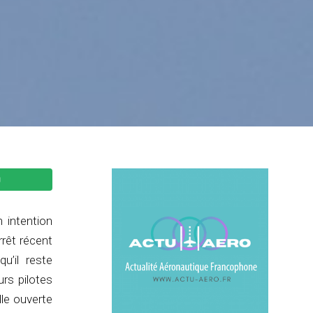
 intention
rrêt récent
u’il reste
urs pilotes
le ouverte