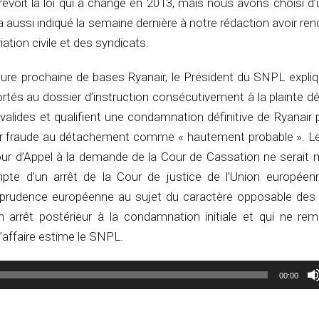
voit la loi qui a changé en 2013, mais nous avons choisi d’u
 a aussi indiqué la semaine dernière à notre rédaction avoir re
iation civile et des syndicats.
rture prochaine de bases Ryanair, le Président du SNPL expli
rtés au dossier d’instruction consécutivement à la plainte d
lides et qualifient une condamnation définitive de Ryanair 
ur fraude au détachement comme « hautement probable ». Le
our d’Appel à la demande de la Cour de Cassation ne serait 
pte d’un arrêt de la Cour de justice de l’Union européen
isprudence européenne au sujet du caractère opposable des c
arrêt postérieur à la condamnation initiale et qui ne re
l’affaire estime le SNPL.
00:00