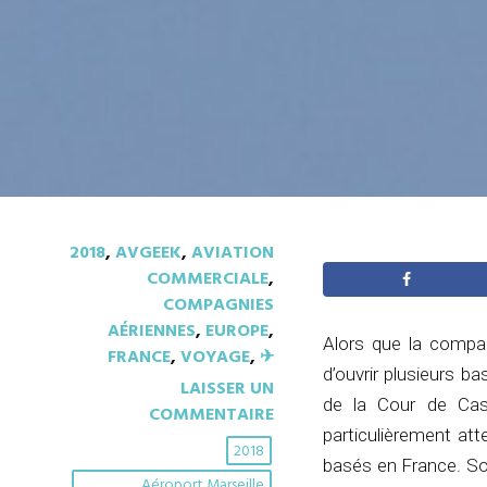
2018
,
AVGEEK
,
AVIATION
COMMERCIALE
,
COMPAGNIES
AÉRIENNES
,
EUROPE
,
Alors que la compag
FRANCE
,
VOYAGE
,
✈︎
d’ouvrir plusieurs ba
LAISSER UN
de la Cour de Cass
COMMENTAIRE
particulièrement att
2018
basés en France. So
Aéroport Marseille