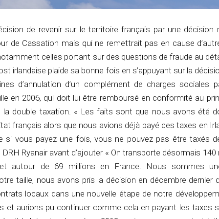
cision de revenir sur le territoire français par une décision
ur de Cassation mais qui ne remettrait pas en cause d’autr
, notamment celles portant sur des questions de fraude au dé
t irlandaise plaide sa bonne fois en s’appuyant sur la décisio
nes d’annulation d’un complément de charges sociales p
e en 2006, qui doit lui être remboursé en conformité au prin
t la double taxation. « Les faits sont que nous avons été 
tat français alors que nous avions déjà payé ces taxes en Irla
e si vous payez une fois, vous ne pouvez pas être taxés de
, DRH Ryanair avant d’ajouter « On transporte désormais 140 
 et autour de 69 millions en France. Nous sommes u
tre taille, nous avons pris la décision en décembre dernier 
contrats locaux dans une nouvelle étape de notre développe
gés et aurions pu continuer comme cela en payant les taxes s