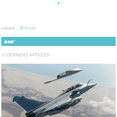
—♦—
visuels :
JB.Rouer
/// DERNIERS ARTICLES