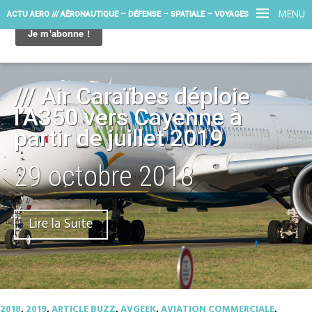
MENU
ACTU AERO /// AÉRONAUTIQUE – DÉFENSE – SPATIALE – VOYAGES
/// Air Caraïbes déploie
l’A350 vers Cayenne à
partir de juillet 2019
29 octobre 2018
Lire la Suite
2018
,
2019
,
ARTICLE BUZZ
,
AVGEEK
,
AVIATION COMMERCIALE
,