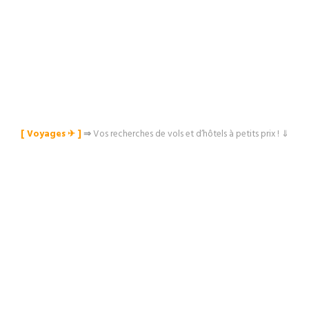
[ Voyages ✈︎ ]
⇒
Vos recherches de vols et d’hôtels à petits prix ! ⇓