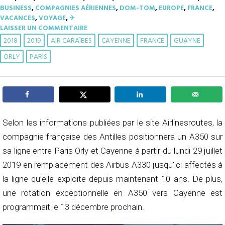
BUSINESS
,
COMPAGNIES AÉRIENNES
,
DOM-TOM
,
EUROPE
,
FRANCE
,
VACANCES
,
VOYAGE
,
✈︎
LAISSER UN COMMENTAIRE
2018
2019
AIR CARAÏBES
CAYENNE
FRANCE
GUAYNE
ORLY
PARIS
Selon les informations publiées par le site Airlinesroutes, la
compagnie française des Antilles positionnera un A350 sur
sa ligne entre Paris Orly et Cayenne à partir du lundi 29 juillet
2019 en remplacement des Airbus A330 jusqu’ici affectés à
la ligne qu’elle exploite depuis maintenant 10 ans. De plus,
une rotation exceptionnelle en A350 vers Cayenne est
programmait le 13 décembre prochain.