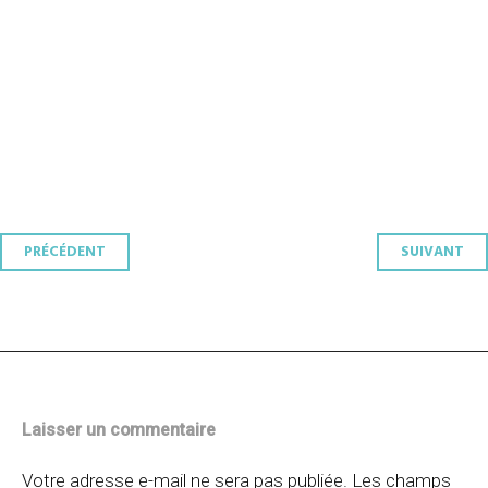
Navigation
PRÉCÉDENT
SUIVANT
des
articles
Laisser un commentaire
Votre adresse e-mail ne sera pas publiée.
Les champs