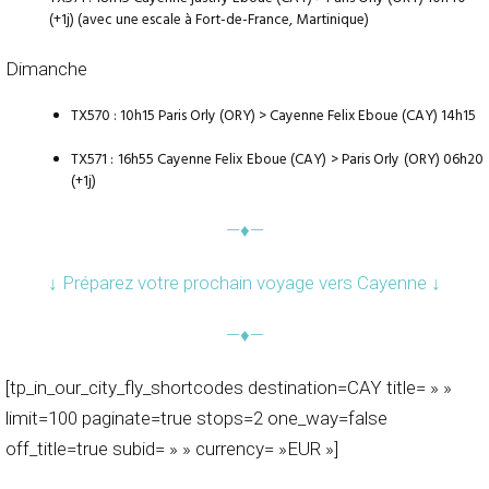
(+1j) (avec une escale à Fort-de-France, Martinique)
Dimanche
TX570 : 10h15 Paris Orly (ORY) > Cayenne Felix Eboue (CAY) 14h15
TX571 : 16h55 Cayenne Felix Eboue (CAY) > Paris Orly (ORY) 06h20
(+1j)
—♦—
↓ Préparez votre prochain voyage vers Cayenne ↓
—♦—
[tp_in_our_city_fly_shortcodes destination=CAY title= » »
limit=100 paginate=true stops=2 one_way=false
off_title=true subid= » » currency= »EUR »]