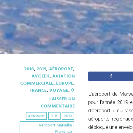
2018
,
2019
,
AÉROPORT
,
AVGEEK
,
AVIATION
COMMERCIALE
,
EUROPE
,
FRANCE
,
VOYAGE
,
✈︎
L’aéroport de Marsei
LAISSER UN
pour l’année 2019 e
COMMENTAIRE
d’aéroport » qui vi
Aéroport
2019
2018
aéroports régionaux
Aéroport Marseille
débloqué une envelop
Provence