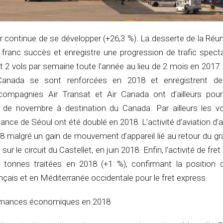
er continue de se développer (+26,3 %). La desserte de la Réun
 franc succès et enregistre une progression de trafic specta
2 vols par semaine toute l’année au lieu de 2 mois en 2017.
-Canada se sont renforcées en 2018 et enregistrent de
ompagnies Air Transat et Air Canada ont d’ailleurs pours
de novembre à destination du Canada. Par ailleurs les vo
nce de Séoul ont été doublé en 2018. L’activité d’aviation d’a
8 malgré un gain de mouvement d’appareil lié au retour du gr
r le circuit du Castellet, en juin 2018. Enfin, l’activité de fre
 tonnes traitées en 2018 (+1 %), confirmant la position 
nçais et en Méditerranée occidentale pour le fret express.
ormances économiques en 2018