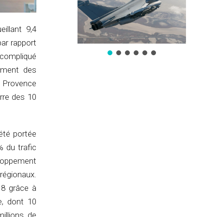
illant 9,4
par rapport
l compliqué
sement des
e Provence
rre des 10
 été portée
% du trafic
veloppement
régionaux.
18 grâce à
e, dont 10
illions de