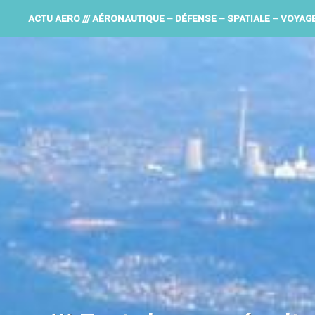
ACTU AERO /// AÉRONAUTIQUE – DÉFENSE – SPATIALE – VOYAG