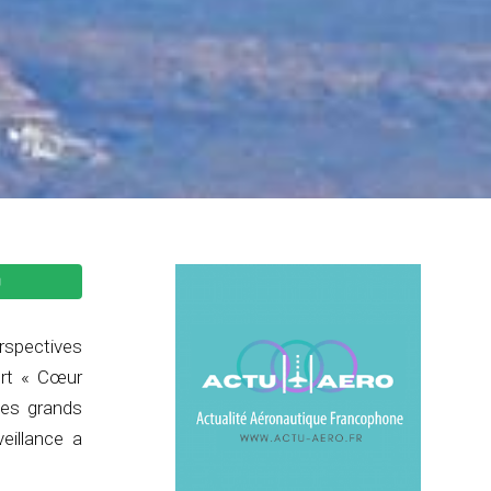
erspectives
ort « Cœur
des grands
eillance a