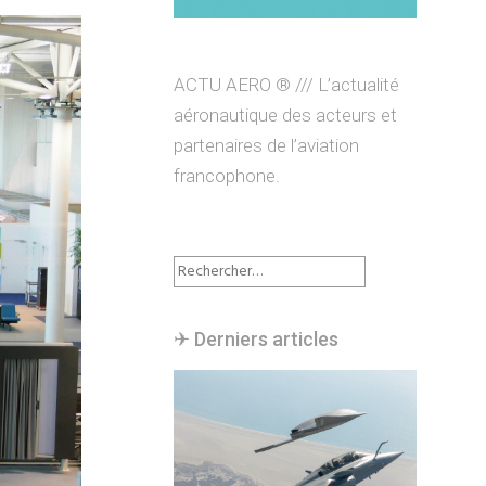
ACTU AERO ® /// L’actualité
aéronautique des acteurs et
partenaires de l’aviation
francophone.
Rechercher :
✈︎ Derniers articles