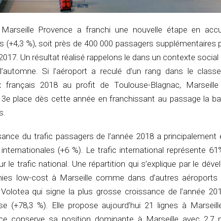
 Marseille Provence a franchi une nouvelle étape en accue
s (+4,3 %), soit près de 400 000 passagers supplémentaires 
2017. Un résultat réalisé rappelons le dans un contexte socia
l’automne. Si l’aéroport a reculé d’un rang dans le clas
x français 2018 au profit de Toulouse-Blagnac, Marseill
 3e place dès cette année en franchissant au passage la ba
s.
ssance du trafic passagers de l’année 2018 a principalement
 internationales (+6 %). Le trafic international représente 61
r le trafic national. Une répartition qui s’explique par le dé
ies low-cost à Marseille comme dans d’autres aéroports 
Volotea qui signe la plus grosse croissance de l’année 20
ase (+78,3 %). Elle propose aujourd’hui 21 lignes à Marseill
nce conserve sa position dominante à Marseille avec 2,7 m