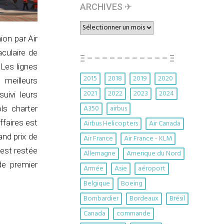
ARCHIVES ✈︎
ARCHIVES
✈︎
ion par Air
culaire de
Ξ – – – – – – – – – – – Ξ
 Les lignes
2015
2018
2019
2020
 meilleurs
2021
2022
2023
2024
uivi leurs
A350
airbus
ls charter
ffaires est
Airbus Helicopters
Air Canada
and prix de
Air France
Air France - KLM
t est restée
Allemagne
Amerique du Nord
de premier
Armée
Asie
aéroport
Belgique
Boeing
Bombardier
Bordeaux
Brésil
Canada
commande