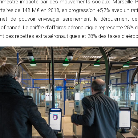
trimestre impacté par des mouvements sociaux, Marseille 
’affaires de 148 M€ en 2018, en progression +5,7% avec un r
met de pouvoir envisager sereinement le déroulement d
ofinancé. Le chiffre d’affaires aéronautique représente 28% d
nt des recettes extra aéronautiques et 28% des taxes d’aérop