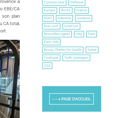
Provence a
Constructeur
Défense
atio EBE/CA
Europe
flotte
France
e son plan
HOP!
Industrie
Livraison
u CA total,
low-cost
LowCost
ort.
Nouvelles Lignes
Orly
Paris
Paris-Orly
Roissy Charles De Gaulle
Suisse
Toulouse
Trafic passagers
USA