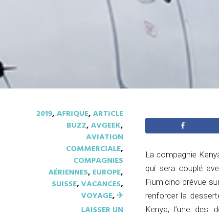
2019
,
AFRIQUE
,
ARTICLE
BUZZ
,
AVGEEK
,
AVIATION
COMMERCIALE
,
La compagnie Kenya 
COMPAGNIES
qui sera couplé ave
AÉRIENNES
,
EUROPE
,
Fiumicino prévue sur
SUISSE
,
VACANCES
,
VOYAGE
,
✈︎
renforcer la desser
LAISSER UN
Kenya, l’une des d