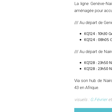
La ligne Genève-Nai
aménagée pour accue
/// Au départ de Gen
KQ124 : 10h30 Ge
KQ124 : 08h05 G
/// Au départ de Nair
KQ128 : 23h50 N
KQ128 : 23h50 Na
Via son hub de Nair
43 en Afrique.
visuels :
G.Février
et