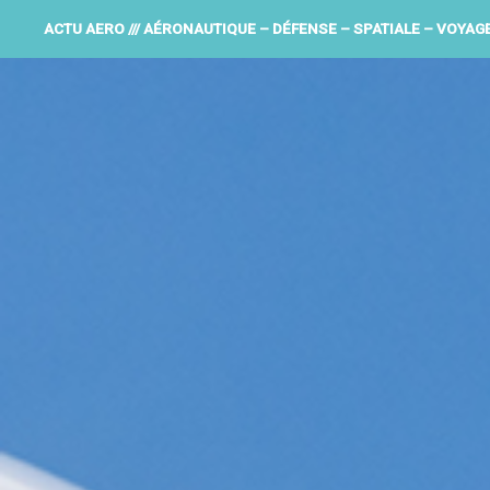
ACTU AERO /// AÉRONAUTIQUE – DÉFENSE – SPATIALE – VOYAG