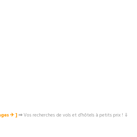
ges ✈︎ ]
⇒
Vos recherches de vols et d’hôtels à petits prix ! ⇓