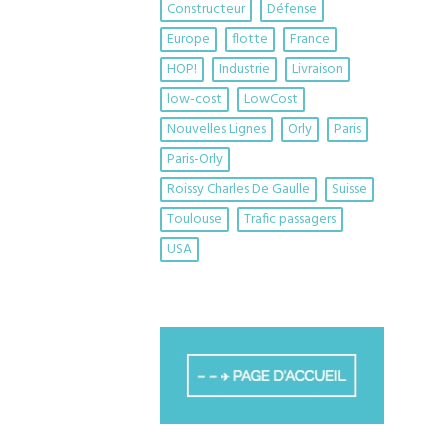
Constructeur
Défense
Europe
flotte
France
HOP!
Industrie
Livraison
low-cost
LowCost
Nouvelles Lignes
Orly
Paris
Paris-Orly
Roissy Charles De Gaulle
Suisse
Toulouse
Trafic passagers
USA