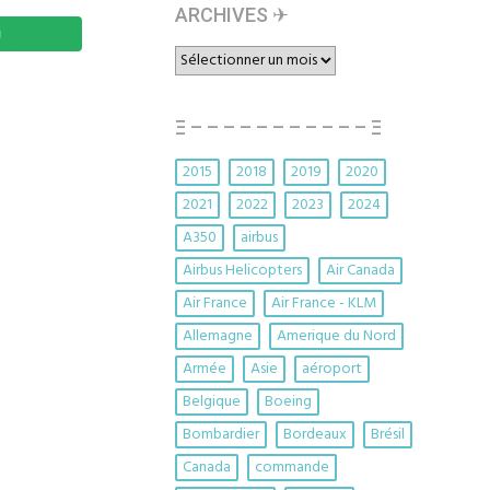
ARCHIVES ✈︎
ARCHIVES
✈︎
Ξ – – – – – – – – – – – Ξ
2015
2018
2019
2020
2021
2022
2023
2024
A350
airbus
Airbus Helicopters
Air Canada
Air France
Air France - KLM
Allemagne
Amerique du Nord
Armée
Asie
aéroport
Belgique
Boeing
Bombardier
Bordeaux
Brésil
Canada
commande