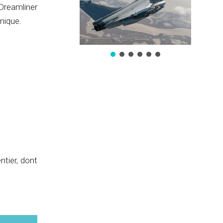
Dreamliner
mique.
tier, dont