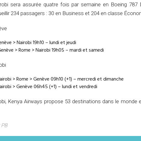
robi sera assurée quatre fois par semaine en Boeing 787 
illir 234 passagers : 30 en Business et 204 en classe Écono
ève
nève > Nairobi 19h10 – lundi et jeudi
enève > Rome > Nairobi 19h05 – mardi et samedi
obi
airobi > Rome > Genève 09h10 (+1) – mercredi et dimanche
irobi > Genève 06h45 (+1) – lundi et vendredi
obi, Kenya Airways propose 53 destinations dans le monde en
 PB