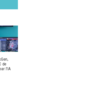
xGen,
C de
ar l’IA