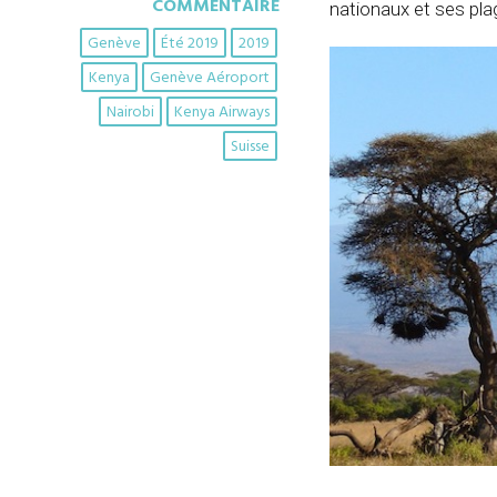
COMMENTAIRE
nationaux et ses pla
Genève
Été 2019
2019
Kenya
Genève Aéroport
Nairobi
Kenya Airways
Suisse