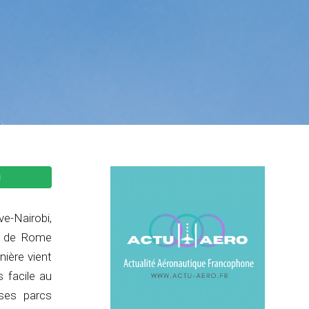
e-Nairobi,
rt de Rome
nière vient
 facile au
 ses parcs