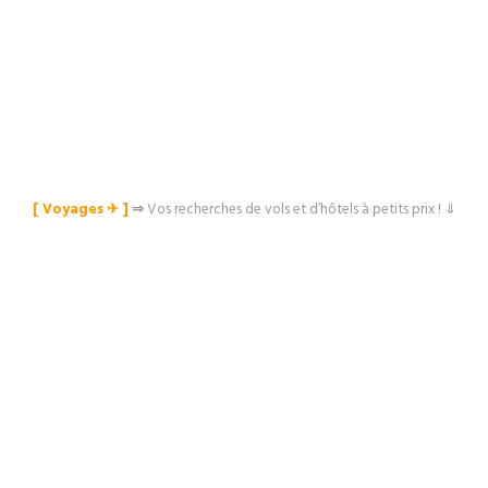
[ Voyages ✈︎ ]
⇒
Vos recherches de vols et d’hôtels à petits prix ! ⇓