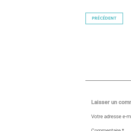
Navigati
PRÉCÉDENT
des
articles
Laisser un com
Votre adresse e-ma
Commentaire
*