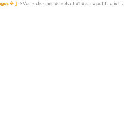
ges ✈︎ ]
⇒
Vos recherches de vols et d’hôtels à petits prix ! ⇓