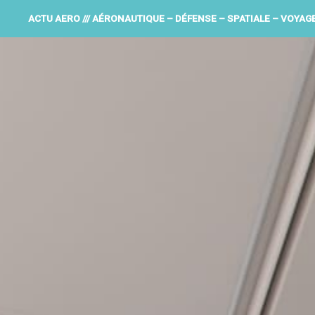
ACTU AERO /// AÉRONAUTIQUE – DÉFENSE – SPATIALE – VOYAG