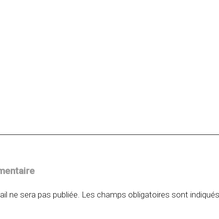
on
mentaire
il ne sera pas publiée.
Les champs obligatoires sont indiqué