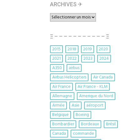
ARCHIVES ✈︎
ARCHIVES
✈︎
Ξ – – – – – – – – – – – Ξ
2015
2018
2019
2020
2021
2022
2023
2024
A350
airbus
Airbus Helicopters
Air Canada
Air France
Air France - KLM
Allemagne
Amerique du Nord
Armée
Asie
aéroport
Belgique
Boeing
Bombardier
Bordeaux
Brésil
Canada
commande