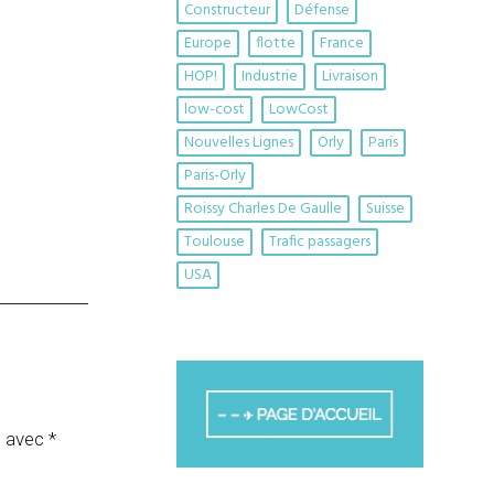
Constructeur
Défense
Europe
flotte
France
HOP!
Industrie
Livraison
low-cost
LowCost
Nouvelles Lignes
Orly
Paris
Paris-Orly
Roissy Charles De Gaulle
Suisse
Toulouse
Trafic passagers
USA
s avec
*