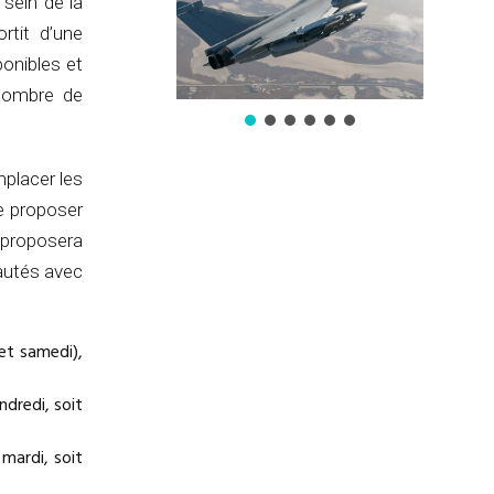
sein de la
rtit d’une
ponibles et
 nombre de
mplacer les
e proposer
a proposera
eautés avec
et samedi),
ndredi, soit
mardi, soit