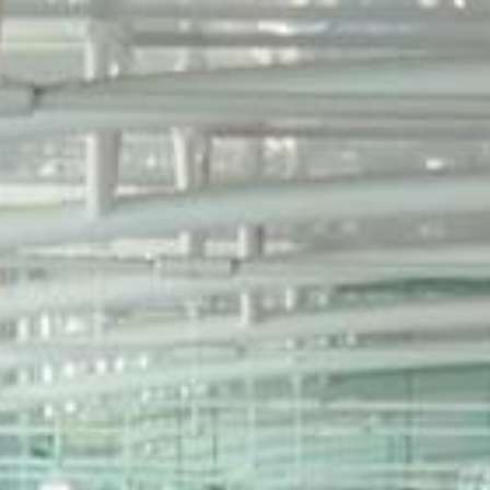
/// Volotea lance Athe
Provence
15 octobre 2019
Lire la Suite