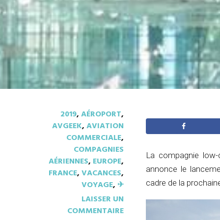
2019
,
AÉROPORT
,
AVGEEK
,
AVIATION
COMMERCIALE
,
COMPAGNIES
La compagnie low-c
AÉRIENNES
,
EUROPE
,
annonce le lancemen
FRANCE
,
VACANCES
,
cadre de la prochaine
VOYAGE
,
✈︎
LAISSER UN
COMMENTAIRE