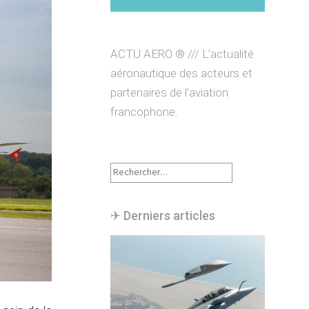
ACTU AERO ® /// L’actualité
aéronautique des acteurs et
partenaires de l’aviation
francophone.
Rechercher :
✈︎ Derniers articles