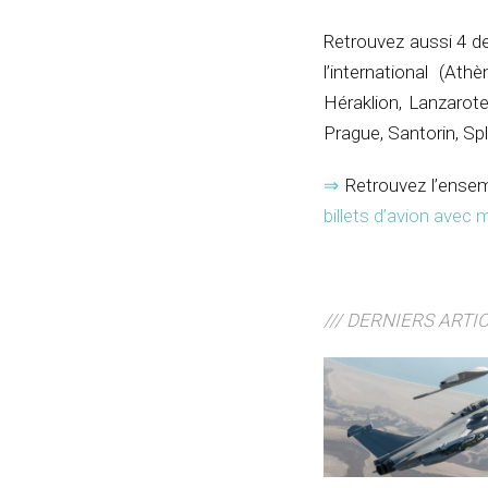
Retrouvez aussi 4 de
l’international (Ath
Héraklion, Lanzarot
Prague, Santorin, Spl
⇒
Retrouvez l’ensem
billets d’avion ave
/// DERNIERS ARTI