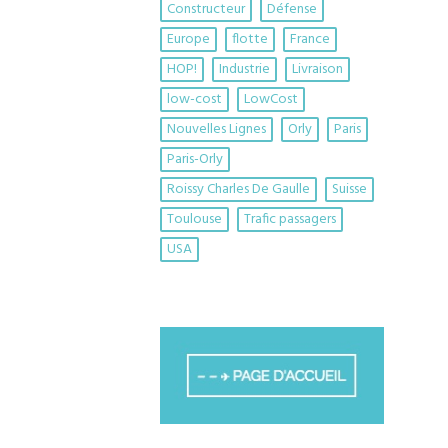
Constructeur
Défense
Europe
flotte
France
HOP!
Industrie
Livraison
low-cost
LowCost
Nouvelles Lignes
Orly
Paris
Paris-Orly
Roissy Charles De Gaulle
Suisse
Toulouse
Trafic passagers
USA