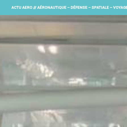
ACTU AERO /// AÉRONAUTIQUE – DÉFENSE – SPATIALE – VOYAG