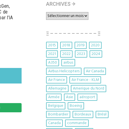
ARCHIVES ✈︎
xGen,
C de
ARCHIVES
ar l’IA
✈︎
Ξ – – – – – – – – – – – Ξ
2015
2018
2019
2020
2021
2022
2023
2024
A350
airbus
Airbus Helicopters
Air Canada
Air France
Air France - KLM
Allemagne
Amerique du Nord
Armée
Asie
aéroport
Belgique
Boeing
Bombardier
Bordeaux
Brésil
Canada
commande