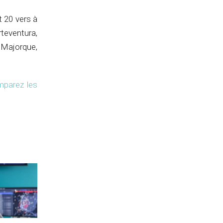
t 20 vers à
rteventura,
 Majorque,
parez les