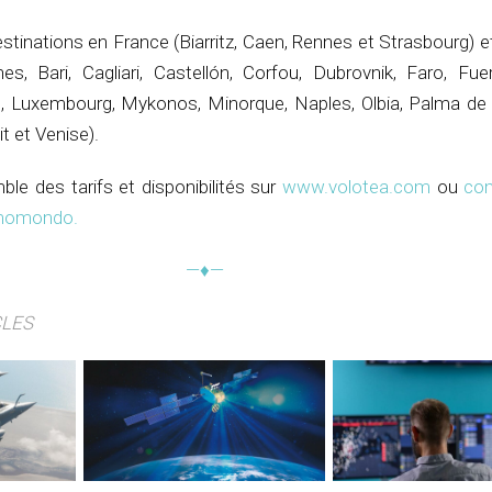
stinations en France (Biarritz, Caen, Rennes et Strasbourg) e
ènes, Bari, Cagliari, Castellón, Corfou, Dubrovnik, Faro, Fue
e, Luxembourg, Mykonos, Minorque, Naples, Olbia, Palma de
it et Venise).
ble des tarifs et disponibilités sur
www.volotea.com
ou
com
c momondo
.
—♦—
CLES