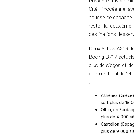
Présente à Marseill
Cité Phocéenne avec
hausse de capacité d
rester la deuxième
destinations desserv
Deux Airbus A319 de 
Boeing B717 actuels
plus de sièges et de
donc un total de 24 
:
Athènes (Grèce)
soit plus de 18 
Olbia, en Sardaig
plus de 4 900 si
Castellón (Espa
plus de 9 000 si