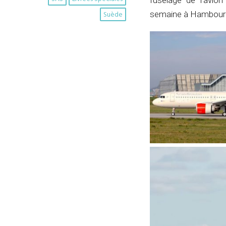
fuselage de l’avi
Suède
semaine à Hambour