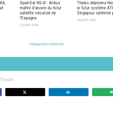
RA,
SpainSat NG‑III : Airbus
Thales déploiera Ne
at
maître d’œuvre du futur
le futur système AT
satellite sécurisé de
Singapour optimisé p
l’Espagne
31 juillet 2026
31 juillet 2026
Charger plus d'articles
T.Gudat