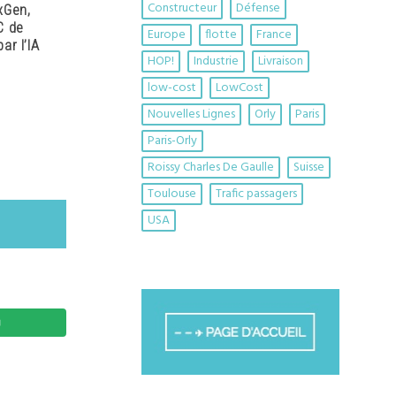
Constructeur
Défense
xGen,
C de
Europe
flotte
France
ar l’IA
HOP!
Industrie
Livraison
low-cost
LowCost
Nouvelles Lignes
Orly
Paris
Paris-Orly
Roissy Charles De Gaulle
Suisse
Toulouse
Trafic passagers
USA