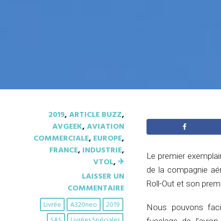
2019
,
ARTICLE BUZZ
,
AVGEEK
,
AVIATION
COMMERCIALE
,
EUROPE
,
FRANCE
,
INDUSTRIE
,
Le premier exemplai
VTOL
,
✈︎
de la compagnie aér
LAISSER UN
Roll-Out et son prem
COMMENTAIRE
Livrée
A320neo
2019
Nous pouvons facil
SAS
Livrées Spéciales