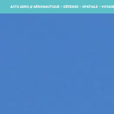
ACTU AERO /// AÉRONAUTIQUE – DÉFENSE – SPATIALE – VOYAG