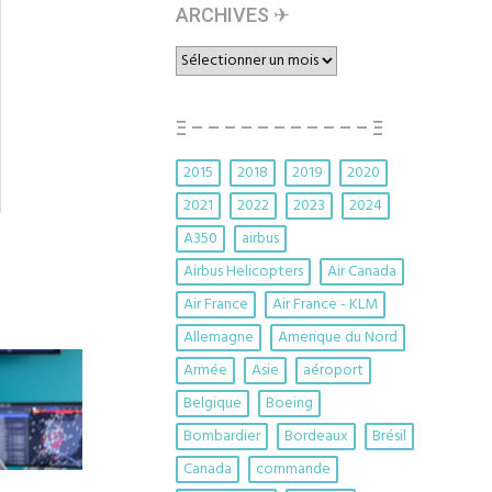
ARCHIVES ✈︎
ARCHIVES
✈︎
Ξ – – – – – – – – – – – Ξ
2015
2018
2019
2020
2021
2022
2023
2024
A350
airbus
Airbus Helicopters
Air Canada
Air France
Air France - KLM
Allemagne
Amerique du Nord
Armée
Asie
aéroport
Belgique
Boeing
Bombardier
Bordeaux
Brésil
Canada
commande