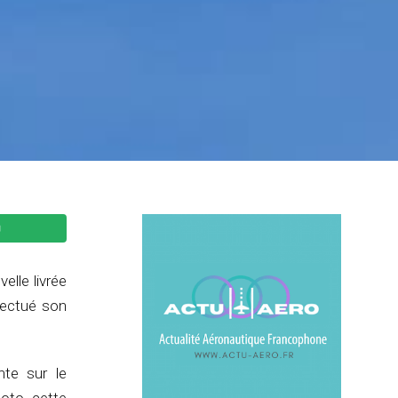
lle livrée
fectué son
nte sur le