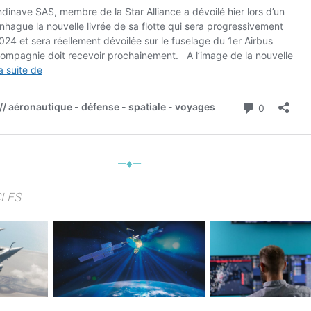
—♦—
CLES