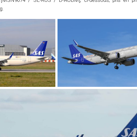
on [MSN9074 / SE-ROS / D-AUBM], ci-dessous, pris en ph
g.