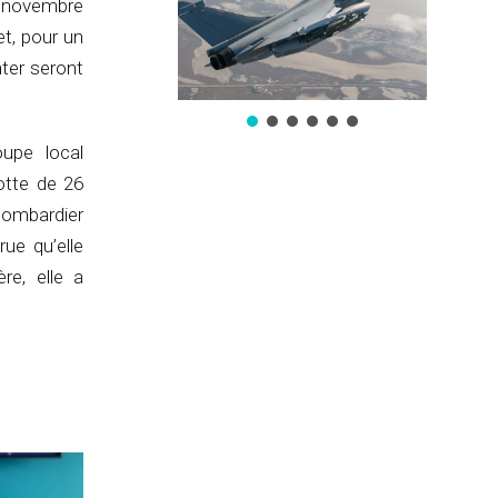
n novembre
t, pour un
nter seront
oupe local
otte de 26
Bombardier
ue qu’elle
re, elle a