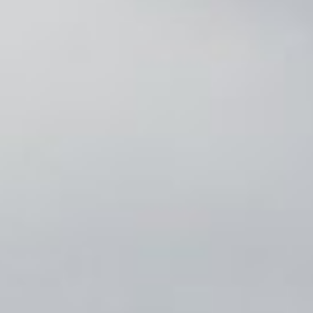
/// Binter reçoit son
22 novembre 2019
Lire la Suite