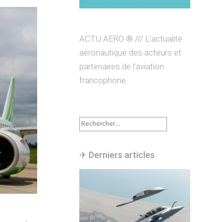
ACTU AERO ® /// L’actualité
aéronautique des acteurs et
partenaires de l’aviation
francophone.
Rechercher :
✈︎ Derniers articles