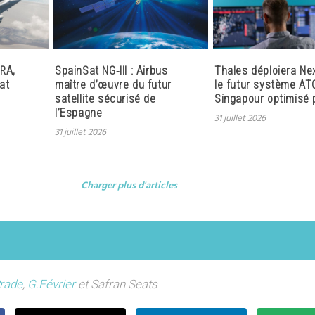
RA,
SpainSat NG‑III : Airbus
Thales déploiera Ne
at
maître d’œuvre du futur
le futur système AT
satellite sécurisé de
Singapour optimisé p
l’Espagne
31 juillet 2026
31 juillet 2026
Charger plus d'articles
rade
,
G.Février
et Safran Seats