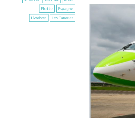
Flotte
Espagne
Livraison
Iles Canaries