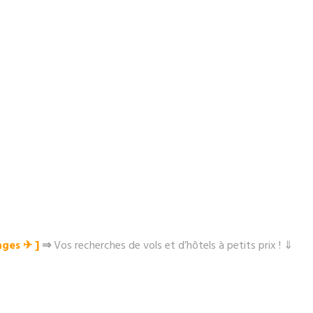
ges ✈︎ ]
⇒
Vos recherches de vols et d’hôtels à petits prix ! ⇓