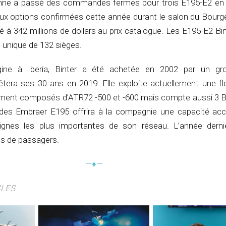
nne a passé des commandes fermes pour trois E195-E2 e
eux options confirmées cette année durant le salon du Bourge
 à 342 millions de dollars au prix catalogue. Les E195-E2 Bi
 unique de 132 sièges.
igine à Iberia, Binter a été achetée en 2002 par un gr
fêtera ses 30 ans en 2019. Elle exploite actuellement une fl
rement composés d’ATR72 -500 et -600 mais compte aussi 3 
 des Embraer E195 offrira à la compagnie une capacité accr
ignes les plus importantes de son réseau. L’année derniè
ons de passagers.
—♦—
CLES