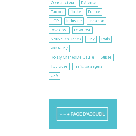
Constructeur
Défense
Europe
flotte
France
HOP!
Industrie
Livraison
low-cost
LowCost
Nouvelles Lignes
Orly
Paris
Paris-Orly
Roissy Charles De Gaulle
Suisse
Toulouse
Trafic passagers
USA