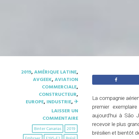
2019
,
AMÉRIQUE LATINE
,
AVGEEK
,
AVIATION
COMMERCIALE
,
CONSTRUCTEUR
,
La compagnie aérienn
EUROPE
,
INDUSTRIE
,
✈︎
premier exemplair
LAISSER UN
aujourd’hui à São J
COMMENTAIRE
recevoir le plus gra
Binter Canarias
2019
brésilien et bientôt 
Embraer
E195-E2
Brésil