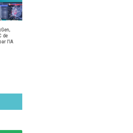
xGen,
C de
ar l’IA