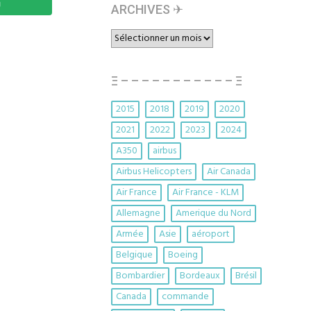
ARCHIVES ✈︎
ARCHIVES
✈︎
Ξ – – – – – – – – – – – Ξ
2015
2018
2019
2020
2021
2022
2023
2024
A350
airbus
Airbus Helicopters
Air Canada
Air France
Air France - KLM
Allemagne
Amerique du Nord
Armée
Asie
aéroport
Belgique
Boeing
Bombardier
Bordeaux
Brésil
Canada
commande