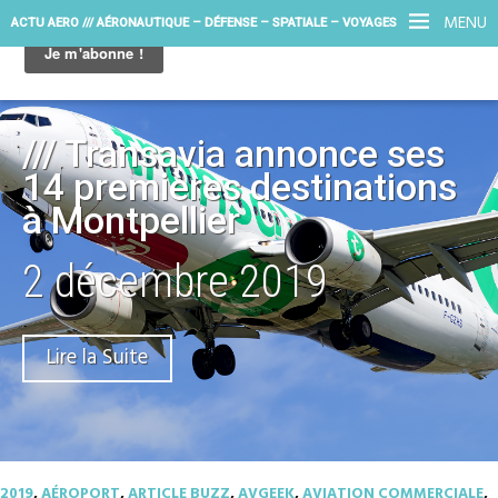
MENU
ACTU AERO /// AÉRONAUTIQUE – DÉFENSE – SPATIALE – VOYAGES
/// Transavia annonce ses
14 premières destinations
à Montpellier
2 décembre 2019
Lire la Suite
2019
,
AÉROPORT
,
ARTICLE BUZZ
,
AVGEEK
,
AVIATION COMMERCIALE
,