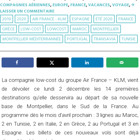
COMPAGNIES AÉRIENNES
,
EUROPE
,
FRANCE
,
VACANCES
,
VOYAGE
,
✈︎
LAISSER UN COMMENTAIRE
2019
2020
AIR FRANCE - KLM
ESPAGNE
ÉTÉ 2020
FRANCE
GRÈCE
LOW-COST
LOWCOST
MAROC
MONTPELLIER
MONTPELLIER MÉDITERRANNÉE
PORTUGAL
TRANSAVIA
TUNISIE
La compagnie low-cost du groupe Air France – KLM, vient
de dévoiler ce lundi 2 décembre les 14 premières
destinations qu’elle desservira au départ de sa nouvelle
base de Montpellier, dans le Sud de la France. Au
programme dès le mois d’avril prochain : 3 lignes au Maroc,
2 en Tunisie, 2 en Italie, 2 en Grèce, 2 au Portugal et 3 en
Espagne. Les billets de ces nouveaux vols sont déjà