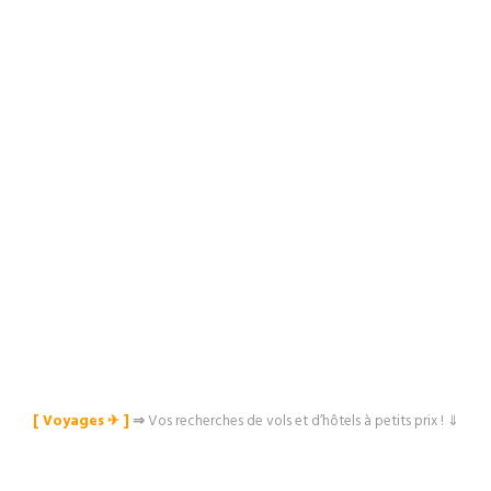
[ Voyages ✈︎ ]
⇒
Vos recherches de vols et d’hôtels à petits prix ! ⇓