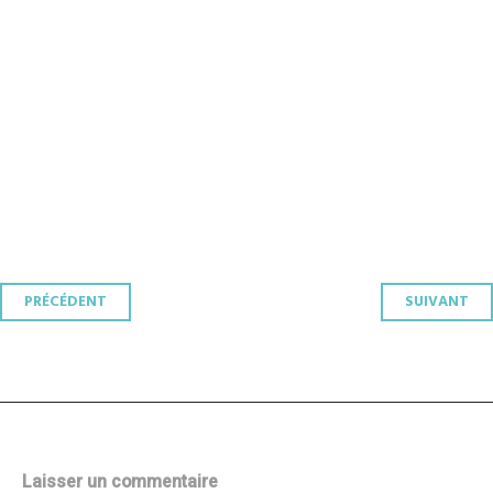
Navigation
PRÉCÉDENT
SUIVANT
des
articles
Laisser un commentaire