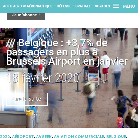
MENU
ACTU AERO /// AÉRONAUTIQUE – DÉFENSE – SPATIALE – VOYAGES
/// Belgique : +3,7% de
passagers en plus à
Brussels Airport en janvier
18 février 2020
Lire la Suite
2020
,
AÉROPORT
,
AVGEEK
,
AVIATION COMMERCIALE
,
BELGIQUE
,