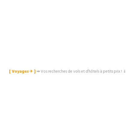
[ Voyages ✈︎ ]
⇒
Vos recherches de vols et d’hôtels à petits prix ! ⇓