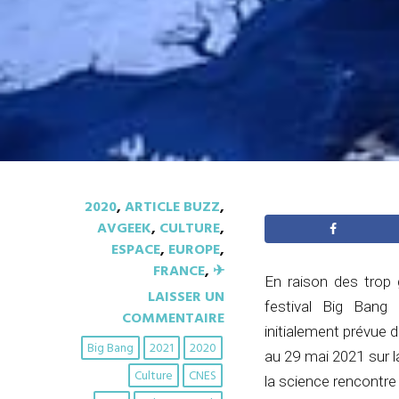
2020
,
ARTICLE BUZZ
,
AVGEEK
,
CULTURE
,
ESPACE
,
EUROPE
,
FRANCE
,
✈︎
En raison des trop 
LAISSER UN
festival Big Bang 
COMMENTAIRE
initialement prévue d
Big Bang
2021
2020
au 29 mai 2021 sur l
Culture
CNES
la science rencontre 