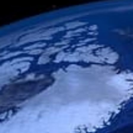
/// [Conférence Live]
Jean-François Clervo
7 mai 2020
Lire la Suite