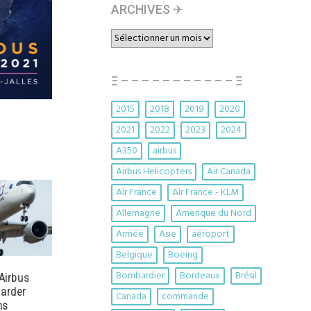
ARCHIVES ✈︎
ARCHIVES
✈︎
Ξ – – – – – – – – – – – Ξ
2015
2018
2019
2020
2021
2022
2023
2024
A350
airbus
Airbus Helicopters
Air Canada
Air France
Air France - KLM
Allemagne
Amerique du Nord
Armée
Asie
aéroport
Belgique
Boeing
Bombardier
Bordeaux
Brésil
 Airbus
tarder
Canada
commande
ns