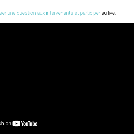
oser une question aux intervenants et participer
au live.