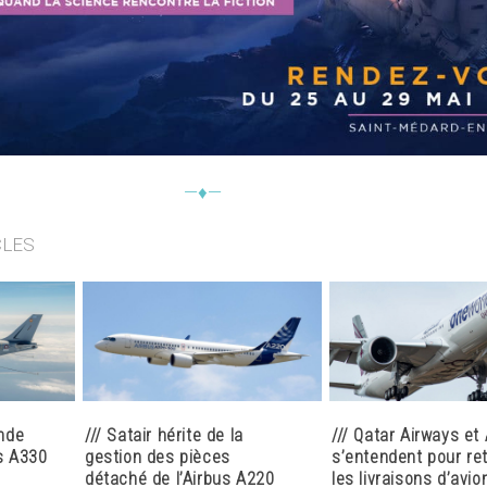
—♦—
CLES
nde
/// Satair hérite de la
/// Qatar Airways et
s A330
gestion des pièces
s’entendent pour re
détaché de l’Airbus A220
les livraisons d’avio