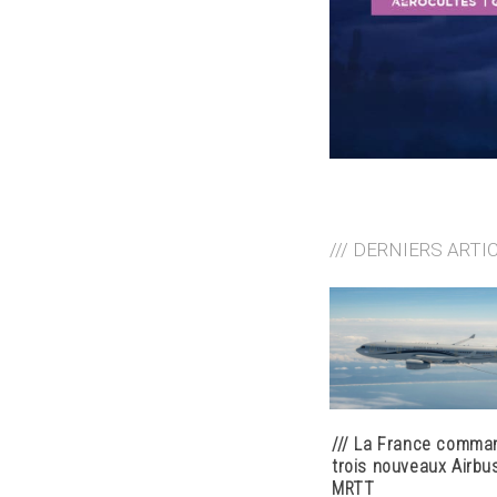
/// DERNIERS ARTI
/// La France comma
trois nouveaux Airbu
MRTT