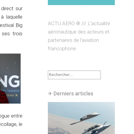
direct sur
à laquelle
ACTU AERO ® /// L’actualité
estival Big
aéronautique des acteurs et
 ses trois
partenaires de l’aviation
francophone.
Rechercher :
✈︎ Derniers articles
ogue entre
collage, le