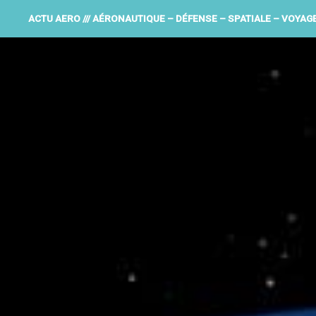
ACTU AERO /// AÉRONAUTIQUE – DÉFENSE – SPATIALE – VOYAG