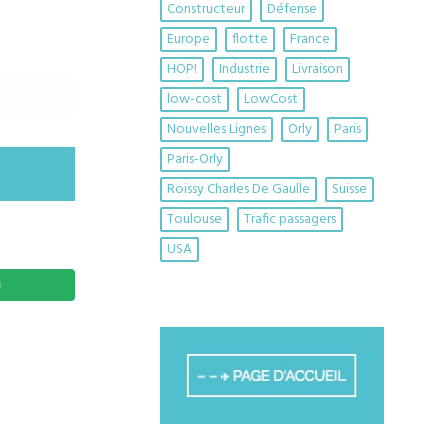
Constructeur
Défense
Europe
flotte
France
HOP!
Industrie
Livraison
low-cost
LowCost
Nouvelles Lignes
Orly
Paris
Paris-Orly
Roissy Charles De Gaulle
Suisse
Toulouse
Trafic passagers
USA