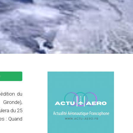
édition du
 Gironde),
ulera du 25
tes : Quand