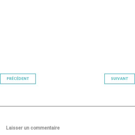
Navigation
PRÉCÉDENT
SUIVANT
des
articles
Laisser un commentaire