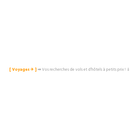
[ Voyages ✈︎ ]
⇒
Vos recherches de vols et d’hôtels à petits prix ! ⇓