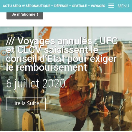
MENU
ACTU AERO /// AÉRONAUTIQUE – DÉFENSE – SPATIALE – VOYAGES
/// Voyages annulés : UFC
et CLCV saisissent le
conseil d’Etat pour exiger
le remboursement
6 juillet 2020
Lire la Suite