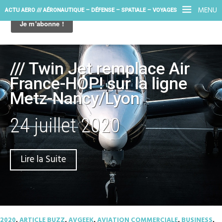
MENU
ACTU AERO /// AÉRONAUTIQUE – DÉFENSE – SPATIALE – VOYAGES
/// Twin Jet remplace Air
France-HOP! sur la ligne
Metz-Nancy/Lyon
24 juillet 2020
Lire la Suite
2020
,
ARTICLE BUZZ
,
AVGEEK
,
AVIATION COMMERCIALE
,
BUSINESS
,