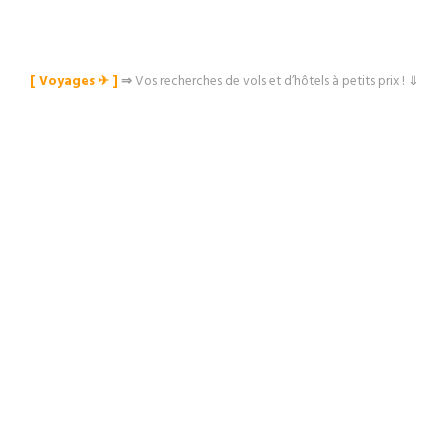
[ Voyages ✈︎ ]
⇒
Vos recherches de vols et d’hôtels à petits prix ! ⇓