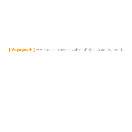
[ Voyages ✈︎ ]
⇒
Vos recherches de vols et d’hôtels à petits prix ! ⇓