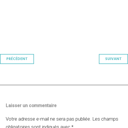
Navigation
PRÉCÉDENT
SUIVANT
des
articles
Laisser un commentaire
Votre adresse e-mail ne sera pas publiée.
Les champs
obligatoires sont indiqués avec
*