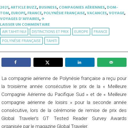
2021
,
ARTICLE BUZZ
,
BUSINESS
,
COMPAGNIES AÉRIENNES
,
DOM-
TOM
,
EUROPE
,
FRANCE
,
POLYNÉSIE FRANÇAISE
,
VACANCES
,
VOYAGE
,
VOYAGES D'AFFAIRES
,
✈︎
LAISSER UN COMMENTAIRE
AIR TAHITI NUI
DISTINCTIONS ET PRIX
EUROPE
FRANCE
POLYNÉSIE FRANÇAISE
TAHITI
La compagnie aérienne de Polynésie française a reçu pour
la troisième année consécutive le prix de la « Meilleure
Compagnie Aérienne du Pacifique Sud » et de « Meilleure
compagnie aérienne de loisirs » pour la seconde année
consécutive, lors de la cérémonie de remise de prix des
Global Traveler’s GT Tested Reader Survey Awards
organisée par le magazine Global Traveler.