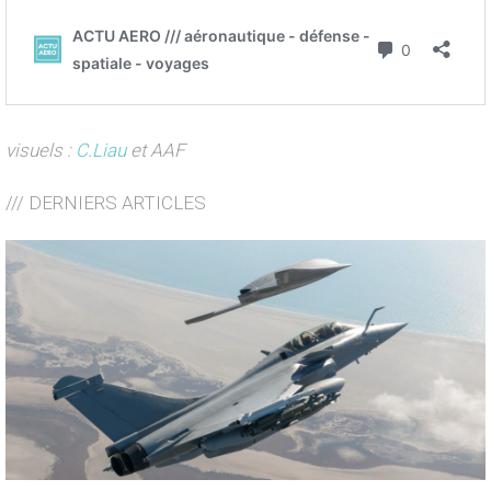
visuels :
C.Liau
et AAF
/// DERNIERS ARTICLES