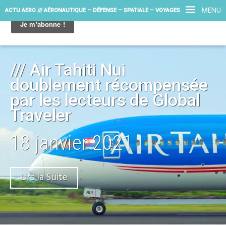
MENU
ACTU AERO /// AÉRONAUTIQUE – DÉFENSE – SPATIALE – VOYAGES
/// Air Tahiti Nui
doublement récompensée
par les lecteurs de Global
Traveler
18 janvier 2021
Lire la Suite