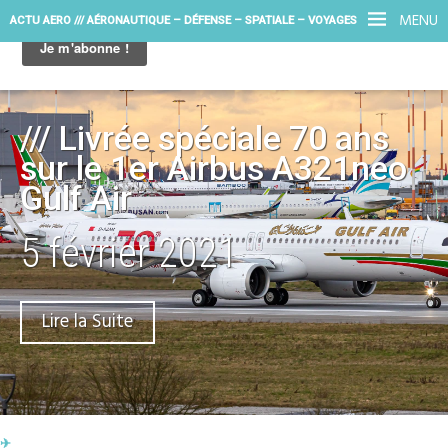
MENU
ACTU AERO /// AÉRONAUTIQUE – DÉFENSE – SPATIALE – VOYAGES
/// Livrée spéciale 70 ans
sur le 1er Airbus A321neo
Gulf Air
5 février 2021
Lire la Suite
✈︎