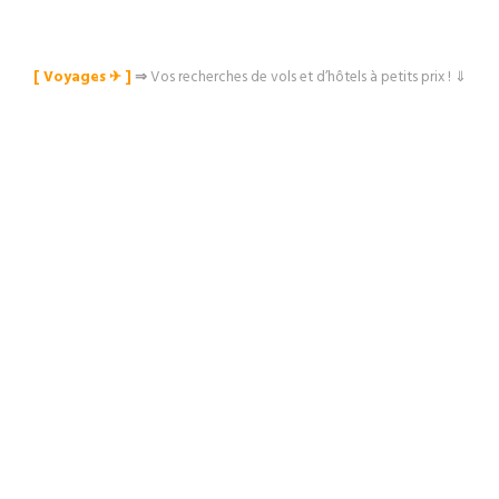
[ Voyages ✈︎ ]
⇒
Vos recherches de vols et d’hôtels à petits prix ! ⇓