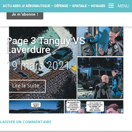
MENU
ACTU AERO /// AÉRONAUTIQUE – DÉFENSE – SPATIALE – VOYAGES
Page 3 Tanguy VS
Laverdure
19 mars 2021
Lire la Suite
LAISSER UN COMMENTAIRE