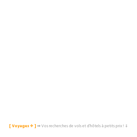
[ Voyages ✈︎ ]
⇒
Vos recherches de vols et d’hôtels à petits prix ! ⇓