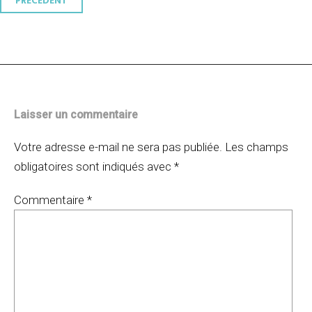
Navigation
PRÉCÉDENT
des
articles
Laisser un commentaire
Votre adresse e-mail ne sera pas publiée.
Les champs
obligatoires sont indiqués avec
*
Commentaire
*