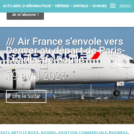
MENU
ACTU AERO /// AÉRONAUTIQUE – DÉFENSE – SPATIALE – VOYAGES
/// Air France s’envole vers
Denver au départ de Paris-
Charles de Gaulle
19 avril 2021
Lire la Suite
2021
,
ARTICLE BUZZ
,
AVGEEK
,
AVIATION COMMERCIALE
,
BUSINESS
,