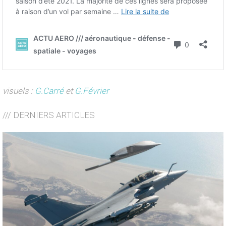
visuels :
G.Carré
et
G.Février
/// DERNIERS ARTICLES