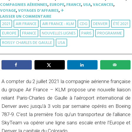
COMPAGNIES AÉRIENNES
,
EUROPE
,
FRANCE
,
USA
,
VACANCES
,
VOYAGE
,
VOYAGES D'AFFAIRES
,
✈︎
LAISSER UN COMMENTAIRE
2021
AIR FRANCE
AIR FRANCE - KLM
CDG
DENVER
ÉTÉ 2021
EUROPE
FRANCE
NOUVELLES LIGNES
PARIS
PROGRAMME
ROISSY CHARLES DE GAULLE
USA
A compter du 2 juillet 2021 la compagnie aérienne française
du groupe Air France – KLM propose une nouvelle liaison
reliant Paris-Charles de Gaulle à l’aéroport international de
Denver avec jusqu’à 3 vols par semaine opérés en Boeing
787-9. C’est la première fois qu’un transporteur de l’alliance
SkyTeam va opérer une ligne sans escale entre l’Europe et
Denver, la capitale du Colorado.