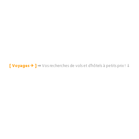
[ Voyages ✈︎ ]
⇒
Vos recherches de vols et d’hôtels à petits prix ! ⇓