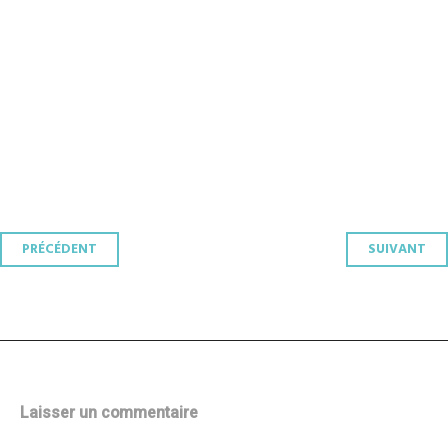
Navigation
PRÉCÉDENT
SUIVANT
des
articles
Laisser un commentaire