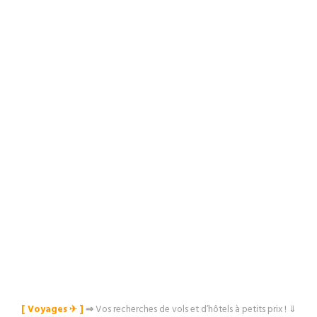
[ Voyages ✈︎ ]
⇒
Vos recherches de vols et d’hôtels à petits prix ! ⇓