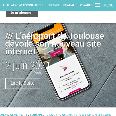
MENU
ACTU AERO /// AÉRONAUTIQUE – DÉFENSE – SPATIALE – VOYAGES
/// L’aéroport de Toulouse
dévoile son nouveau site
internet
2 juin 2021
Lire la Suite
2021
,
AÉROPORT
,
EUROPE
,
FRANCE
,
VACANCES
,
VOYAGE
,
VOYAGES