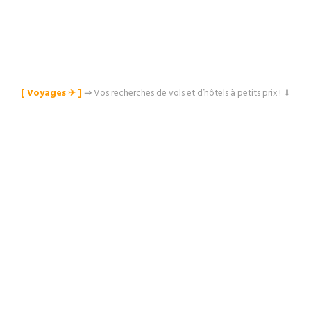
[ Voyages ✈︎ ]
⇒
Vos recherches de vols et d’hôtels à petits prix ! ⇓