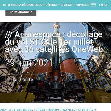
MENU
ACTU AERO /// AÉRONAUTIQUE – DÉFENSE – SPATIALE – VOYAGES
/// Arianespace : décollage
du vol ST33 le 1er juillet
avec 36 satellites OneWeb
29 juin 2021
Lire la Suite
2021
,
ARTICLE BUZZ
,
ESPACE
,
EUROPE
,
FRANCE
,
SATELLITE
,
✈︎