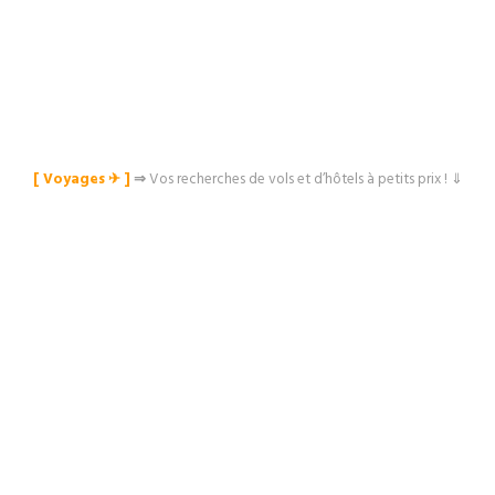
[ Voyages ✈︎ ]
⇒
Vos recherches de vols et d’hôtels à petits prix ! ⇓