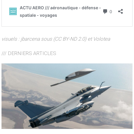
visuels : jbarcena sous (CC BY-ND 2.0) et Volotea
/// DERNIERS ARTICLES