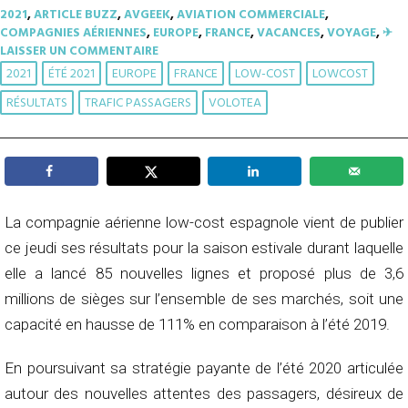
2021
,
ARTICLE BUZZ
,
AVGEEK
,
AVIATION COMMERCIALE
,
COMPAGNIES AÉRIENNES
,
EUROPE
,
FRANCE
,
VACANCES
,
VOYAGE
,
✈︎
LAISSER UN COMMENTAIRE
2021
ÉTÉ 2021
EUROPE
FRANCE
LOW-COST
LOWCOST
RÉSULTATS
TRAFIC PASSAGERS
VOLOTEA
La compagnie aérienne low-cost espagnole vient de publier
ce jeudi ses résultats pour la saison estivale durant laquelle
elle a lancé 85 nouvelles lignes et proposé plus de 3,6
millions de sièges sur l’ensemble de ses marchés, soit une
capacité en hausse de 111% en comparaison à l’été 2019.
En poursuivant sa stratégie payante de l’été 2020 articulée
autour des nouvelles attentes des passagers, désireux de