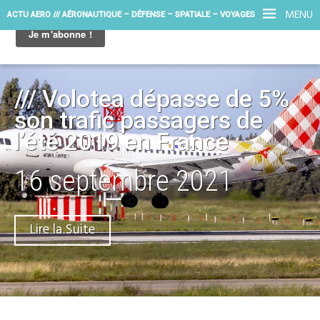
MENU
ACTU AERO /// AÉRONAUTIQUE – DÉFENSE – SPATIALE – VOYAGES
/// Volotea dépasse de 5%
son trafic passagers de
l’été 2019 en France
16 septembre 2021
Lire la Suite