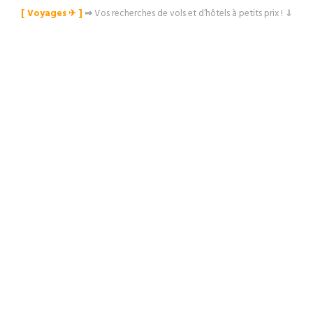
[ Voyages ✈︎ ]
⇒
Vos recherches de vols et d’hôtels à petits prix ! ⇓