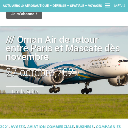
MENU
ACTU AERO /// AÉRONAUTIQUE – DÉFENSE – SPATIALE – VOYAGES
/// Oman Air de retour
entre Paris et Mascate dès
novembre
27 octobre 2021
Lire la Suite
2021
,
AVGEEK
,
AVIATION COMMERCIALE
,
BUSINESS
,
COMPAGNIES