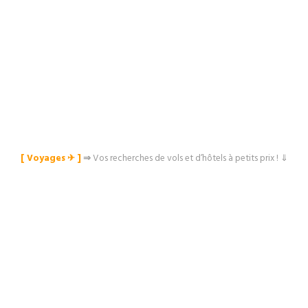
[ Voyages ✈︎ ]
⇒
Vos recherches de vols et d’hôtels à petits prix ! ⇓