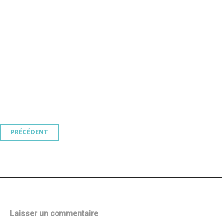
Navigation
PRÉCÉDENT
des
articles
Laisser un commentaire