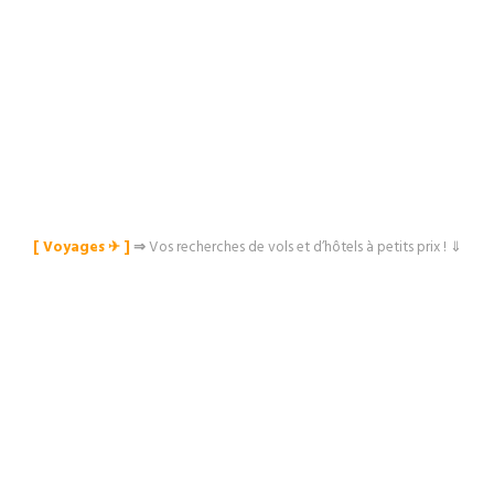
[ Voyages ✈︎ ]
⇒
Vos recherches de vols et d’hôtels à petits prix ! ⇓