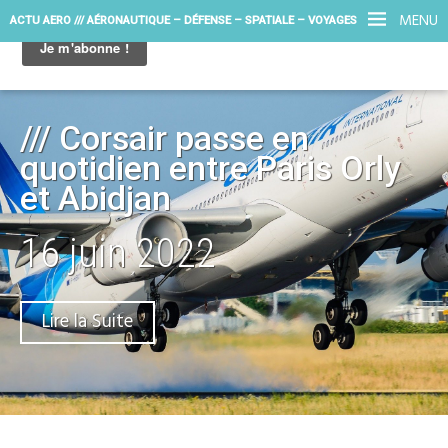
MENU
ACTU AERO /// AÉRONAUTIQUE – DÉFENSE – SPATIALE – VOYAGES
/// Corsair passe en
quotidien entre Paris Orly
et Abidjan
16 juin 2022
Lire la Suite