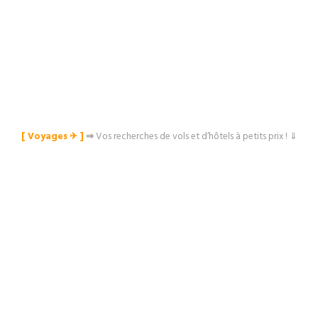
[ Voyages ✈︎ ]
⇒
Vos recherches de vols et d’hôtels à petits prix ! ⇓