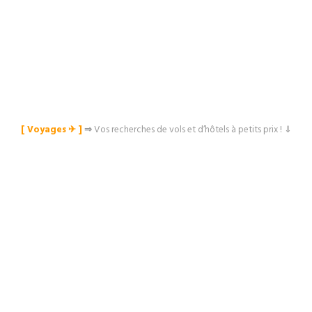
[ Voyages ✈︎ ]
⇒
Vos recherches de vols et d’hôtels à petits prix ! ⇓