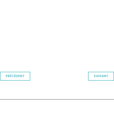
Navigation
PRÉCÉDENT
SUIVANT
des
articles