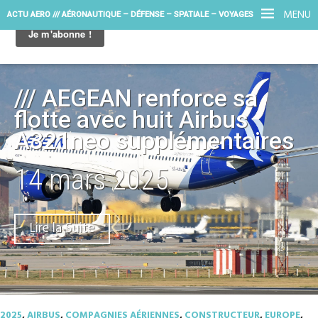
MENU
ACTU AERO /// AÉRONAUTIQUE – DÉFENSE – SPATIALE – VOYAGES
/// AEGEAN renforce sa
flotte avec huit Airbus
A321neo supplémentaires
14 mars 2025
Lire la Suite
2025
,
AIRBUS
,
COMPAGNIES AÉRIENNES
,
CONSTRUCTEUR
,
EUROPE
,