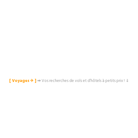
[ Voyages ✈︎ ]
⇒
Vos recherches de vols et d’hôtels à petits prix ! ⇓