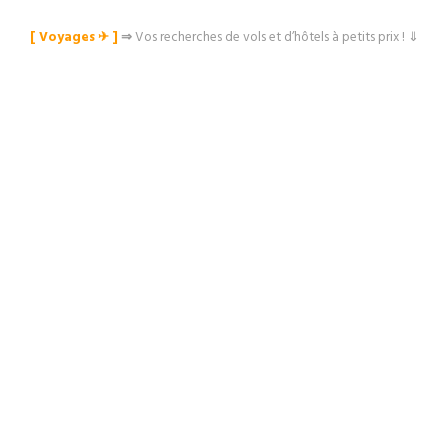
[ Voyages ✈︎ ]
⇒
Vos recherches de vols et d’hôtels à petits prix ! ⇓