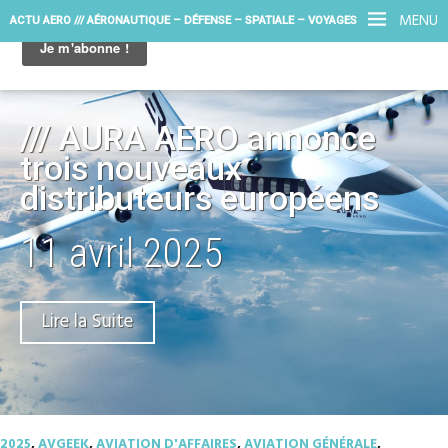
MENU
ACTU AERO /// AÉRONAUTIQUE – DÉFENSE – SPATIALE – VOYAGES
/// AURA AERO annonce
trois nouveaux
distributeurs européens
11 avril 2025
Lire la Suite
2025
,
AVGEEK
,
AVIATION D'AFFAIRES
,
AVIATION GÉNÉRALE
,