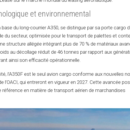
AviLease sur le marché mondial du leasing aéronautique.
nologique et environnemental
a base du long-courrier A350, se distingue par sa porte cargo 
nde du secteur, optimisée pour le transport de palettes et con
ne structure allégée intégrant plus de 70 % de matériaux avan
 poids au décollage réduit de 46 tonnes par rapport aux généra
nt ainsi son efficacité opérationnelle.
lité, l’A350F est le seul avion cargo conforme aux nouvelles 
e l’OACI, qui entreront en vigueur en 2027. Cette avancée pos
e référence en matière de transport aérien de marchandises