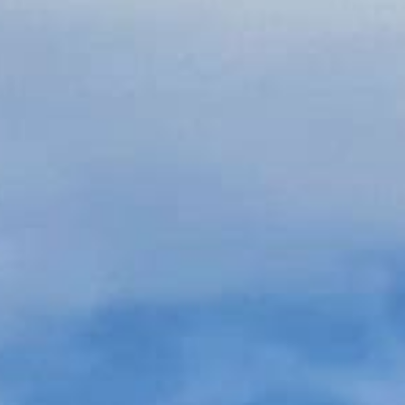
/// AviLease command
famille A320neo
16 juin 2025
Lire la Suite