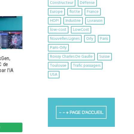
Constructeur
Défense
Europe
flotte
France
HOP!
Industrie
Livraison
low-cost
LowCost
Nouvelles Lignes
Orly
Paris
Paris-Orly
Roissy Charles De Gaulle
Suisse
xGen,
C de
Toulouse
Trafic passagers
ar l’IA
USA