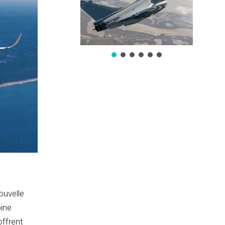
ouvelle
bine
ffrent