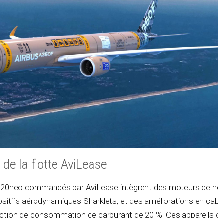
de la flotte AviLease
A320neo commandés par AviLease intègrent des moteurs de n
ositifs aérodynamiques Sharklets, et des améliorations en ca
ction de consommation de carburant de 20 %. Ces appareils o