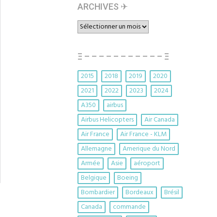
ARCHIVES ✈︎
ARCHIVES
✈︎
Ξ – – – – – – – – – – – Ξ
2015
2018
2019
2020
2021
2022
2023
2024
A350
airbus
Airbus Helicopters
Air Canada
Air France
Air France - KLM
Allemagne
Amerique du Nord
Armée
Asie
aéroport
Belgique
Boeing
Bombardier
Bordeaux
Brésil
Canada
commande