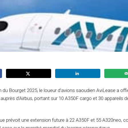
n du Bourget 2025, le loueur d’avions saoudien AviLease a offi
rès d’Airbus, portant sur 10 A350F cargo et 30 appareils de 
ue prévoit une extension future à 22 A350F et 55 A320neo, c