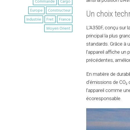
ainsi la position d’
Commande
Cargo
Europe
Constructeur
Un choix tech
Industrie
Fret
France
L’A350F, conçu sur l
Moyen Orient
principal la plus gra
standards. Grâce à u
l’appareil affiche un
précédentes, améliora
En matière de durabi
d’émissions de CO₂ d
l’appareil comme un
écoresponsable.