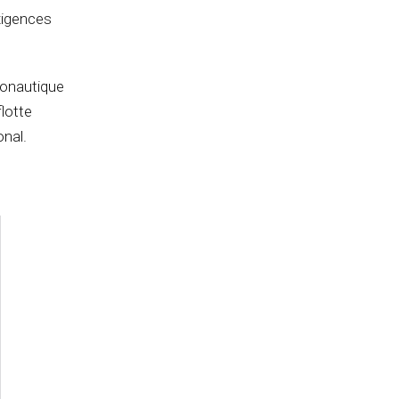
xigences
ronautique
lotte
onal.