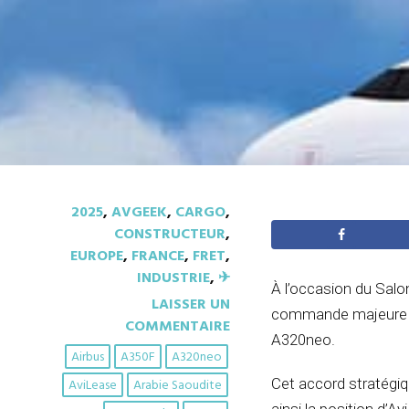
2025
,
AVGEEK
,
CARGO
,
CONSTRUCTEUR
,
EUROPE
,
FRANCE
,
FRET
,
INDUSTRIE
,
✈︎
À l’occasion du Salo
LAISSER UN
commande majeure aup
COMMENTAIRE
A320neo.
Airbus
A350F
A320neo
Cet accord stratégiq
AviLease
Arabie Saoudite