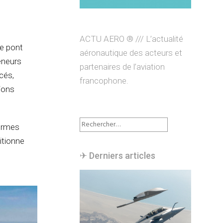
ACTU AERO ® /// L’actualité
de pont
aéronautique des acteurs et
teneurs
partenaires de l’aviation
cés,
francophone.
tions
Rechercher :
normes
itionne
✈︎ Derniers articles