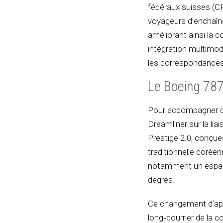
fédéraux suisses (CF
voyageurs d’enchaîner 
améliorant ainsi la c
intégration multimod
les correspondances a
Le Boeing 787
Pour accompagner c
Dreamliner sur la lia
Prestige 2.0, conçues
traditionnelle corée
notamment un espace
degrés.
Ce changement d’app
long‑courrier de la c