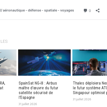
CLES
RA,
SpainSat NG‑III : Airbus
Thales déploiera Ne
at
maître d’œuvre du futur
le futur système AT
satellite sécurisé de
Singapour optimisé p
l’Espagne
31 juillet 2026
31 juillet 2026