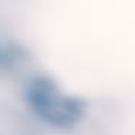
a route Séoul–Zurich pour