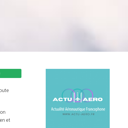
route
ion
ien et