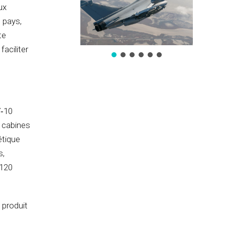
ux
u pays,
te
aciliter
7‑10
s cabines
étique
s,
 120
 produit