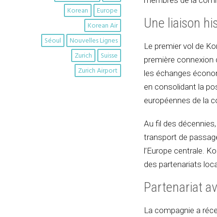
membres de la com
Korean
Europe
Une liaison hi
Korean Air
Séoul
Nouvelles Lignes
Le premier vol de Kor
Zurich
Suisse
première connexion d
Zurich Airport
les échanges économi
en consolidant la po
européennes de la 
Au fil des décennies
transport de passage
l’Europe centrale. K
des partenariats loc
Partenariat av
La compagnie a réce