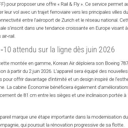
F) pour proposer une offre « Rail & Fly ». Ce service permet a
leur vol avec un trajet ferroviaire vers les principales villes d
onnectivité entre l’aéroport de Zurich et le réseau national. Cet
ale s’inscrit dans une tendance croissante en Europe visant à f
ir‑rail.
‑10 attendu sur la ligne dès juin 2026
ette montée en gamme, Korean Air déploiera son Boeing 78
ison à partir du 2 juin 2026. L’appareil sera équipé des nouvelle
 pour offrir davantage d’intimité et un design inspiré de l’esth
nne. La cabine Économie bénéficiera également d’amélioration
ment de 81 cm entre les sièges et une inclinaison portée à
areil marque une étape importante dans la modernisation du
ompagnie, qui poursuit la rénovation progressive de sa flotte.