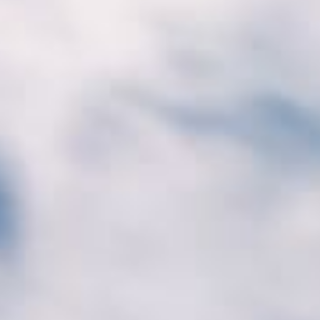
Korean Air renforce s
liaison
30 mai 2026
Lire la Suite