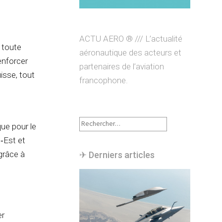
ACTU AERO ® /// L’actualité
a toute
aéronautique des acteurs et
enforcer
partenaires de l’aviation
isse, tout
francophone.
Rechercher :
ue pour le
‑Est et
grâce à
✈︎ Derniers articles
er