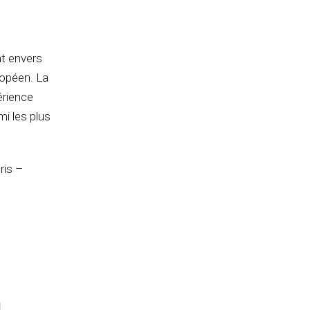
n
nt envers
ropéen. La
érience
mi les plus
ris –
e