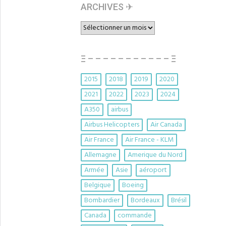
ARCHIVES ✈︎
ARCHIVES
✈︎
Ξ – – – – – – – – – – – Ξ
2015
2018
2019
2020
2021
2022
2023
2024
A350
airbus
Airbus Helicopters
Air Canada
Air France
Air France - KLM
Allemagne
Amerique du Nord
Armée
Asie
aéroport
Belgique
Boeing
Bombardier
Bordeaux
Brésil
Canada
commande