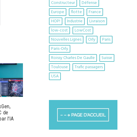
Constructeur
Défense
Europe
flotte
France
HOP!
Industrie
Livraison
low-cost
LowCost
Nouvelles Lignes
Orly
Paris
Paris-Orly
Roissy Charles De Gaulle
Suisse
Toulouse
Trafic passagers
USA
xGen,
C de
ar l’IA