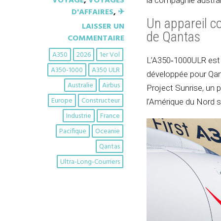
VOYAGE
,
VOYAGES
la compagnie austral
D'AFFAIRES
,
✈︎
Un appareil co
LAISSER UN
de Qantas
COMMENTAIRE
A350
2026
1er Vol
L’A350‑1000ULR est la
A350-1000
A350 ULR
développée pour Qan
Australie
Airbus
Project Sunrise, un p
Europe
Constructeur
l’Amérique du Nord s
Industrie
France
Pacifique
Oceanie
Qantas
Ultra-Long-Courriers