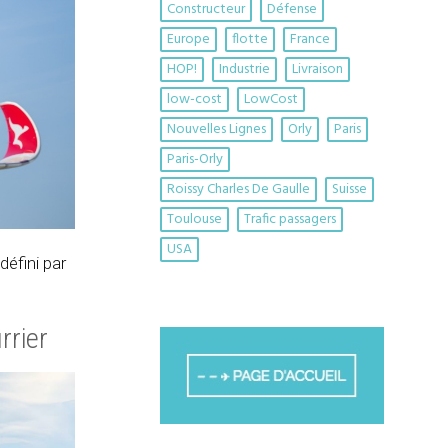
Constructeur
Défense
Europe
flotte
France
HOP!
Industrie
Livraison
low-cost
LowCost
Nouvelles Lignes
Orly
Paris
Paris-Orly
Roissy Charles De Gaulle
Suisse
Toulouse
Trafic passagers
USA
éfini par
rrier