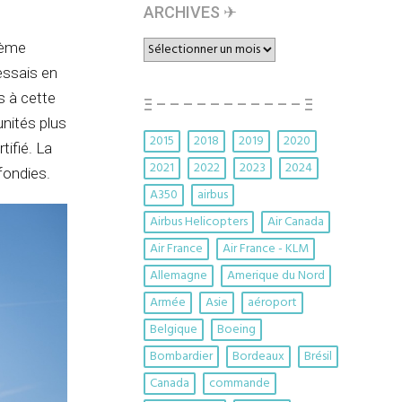
ARCHIVES ✈︎
ARCHIVES
tème
✈︎
essais en
s à cette
Ξ – – – – – – – – – – – Ξ
unités plus
2015
2018
2019
2020
tifié. La
2021
2022
2023
2024
ofondies.
A350
airbus
Airbus Helicopters
Air Canada
Air France
Air France - KLM
Allemagne
Amerique du Nord
Armée
Asie
aéroport
Belgique
Boeing
Bombardier
Bordeaux
Brésil
Canada
commande