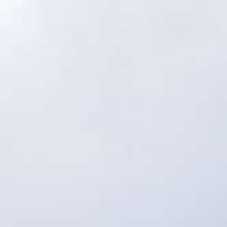
Airbus A350‑1000ULR du Pr
oulouse