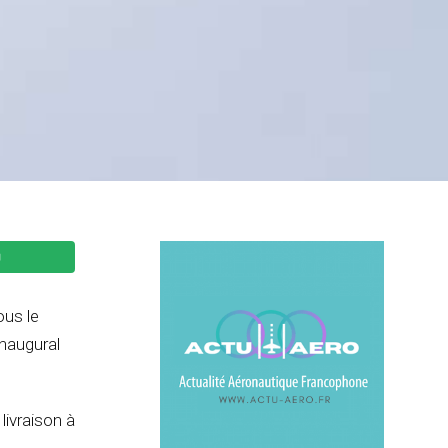
ous le
naugural
livraison à