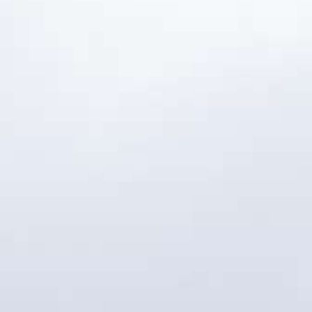
Qantas : le premier 
son vol inaugural à T
2 juin 2026
Lire la Suite