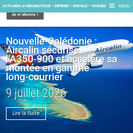
MENU
ACTU AERO /// AÉRONAUTIQUE – DÉFENSE – SPATIALE – VOYAGES
Nouvelle‑Calédonie :
Aircalin sécurise
l’A350‑900 et accélère sa
montée en gamme
long‑courrier
9 juillet 2026
Lire la Suite