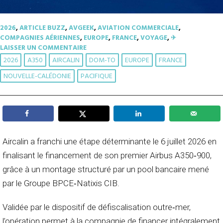
2026
,
ARTICLE BUZZ
,
AVGEEK
,
AVIATION COMMERCIALE
,
COMPAGNIES AÉRIENNES
,
EUROPE
,
FRANCE
,
VOYAGE
,
✈︎
LAISSER UN COMMENTAIRE
2026
A350
AIRCALIN
DOM-TO
EUROPE
FRANCE
NOUVELLE-CALÉDONIE
PACIFIQUE
Aircalin a franchi une étape déterminante le 6 juillet 2026 en
finalisant le financement de son premier Airbus A350‑900,
grâce à un montage structuré par un pool bancaire mené
par le Groupe BPCE‑Natixis CIB.
Validée par le dispositif de défiscalisation outre‑mer,
l’opération permet à la compagnie de financer intégralement