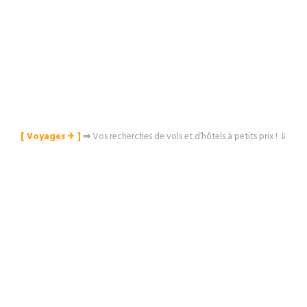
[ Voyages ✈︎ ]
⇒
Vos recherches de vols et d’hôtels à petits prix ! ⇓