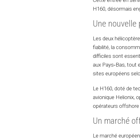
Cette entrée en serv
H160, désormais enga
Une nouvelle 
Les deux hélicoptèr
fiabilité, la consom
difficiles sont essen
aux Pays‑Bas, tout en
sites européens selo
Le H160, doté de tec
avionique Helionix,
opérateurs offshore 
Un marché off
Le marché européen 