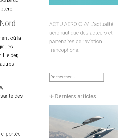
tional du
ptère.
 Nord
ACTU AERO ® /// L’actualité
aéronautique des acteurs et
ent où la
partenaires de l’aviation
giques
francophone.
n Helder,
’autres
Rechercher :
e,
ssante des
✈︎ Derniers articles
e, portée