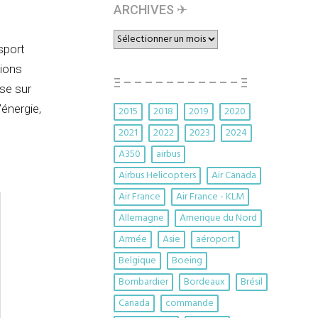
ARCHIVES ✈︎
ARCHIVES
sport
✈︎
sions
Ξ – – – – – – – – – – – Ξ
se sur
énergie,
2015
2018
2019
2020
2021
2022
2023
2024
A350
airbus
Airbus Helicopters
Air Canada
Air France
Air France - KLM
Allemagne
Amerique du Nord
Armée
Asie
aéroport
Belgique
Boeing
Bombardier
Bordeaux
Brésil
Canada
commande