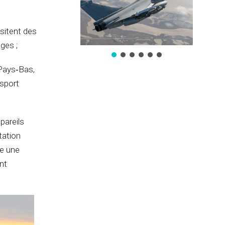
ssitent des
ges ;
 Pays‑Bas,
sport
pareils
tation
me une
nt