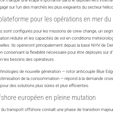
ice marque une étape importante dans le déploiement interna
gé sur l’un des marchés les plus exigeants du secteur hélico
plateforme pour les opérations en mer du
es sont configurés pour les missions de crew change, un segm
mation réduite et les capacités de vol en conditions météorolo
tielles. Ils opéreront principalement depuis la base NHV de De
 conservant la flexibilité nécessaire pour être déployés sur d
n les besoins des opérateurs.
hnologies de nouvelle génération — rotor anticouple Blue Edg
 optimisation de la consommation — répond à la demande croi
pour des solutions plus sûres et plus efficientes.
shore européen en pleine mutation
du transport offshore connaît une phase de transition majeur