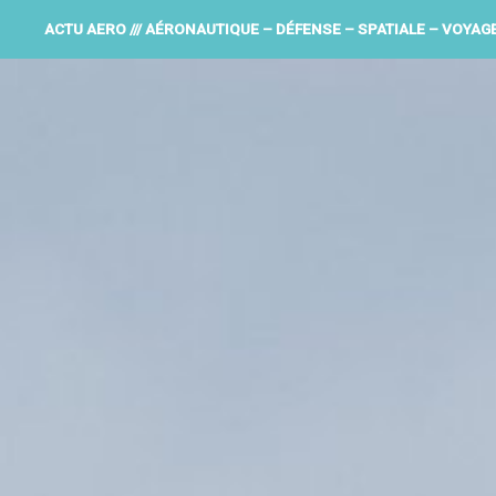
ACTU AERO /// AÉRONAUTIQUE – DÉFENSE – SPATIALE – VOYAG