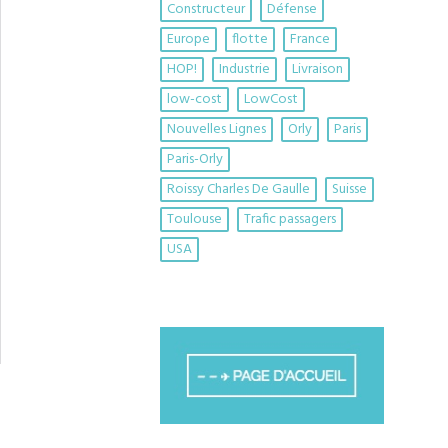
Constructeur
Défense
Europe
flotte
France
HOP!
Industrie
Livraison
low-cost
LowCost
Nouvelles Lignes
Orly
Paris
Paris-Orly
Roissy Charles De Gaulle
Suisse
Toulouse
Trafic passagers
USA