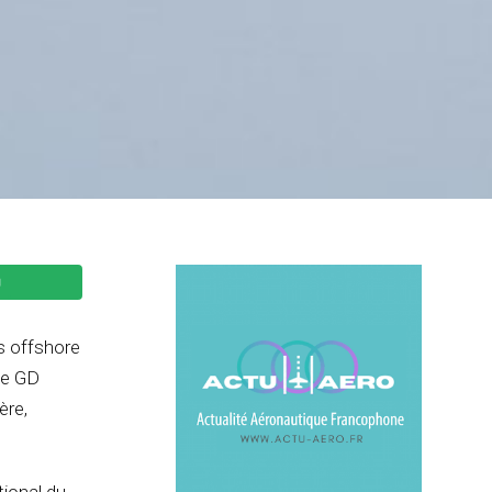
s offshore
de GD
ère,