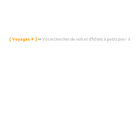
[ Voyages ✈︎ ]
⇒
Vos recherches de vols et d’hôtels à petits prix ! ⇓