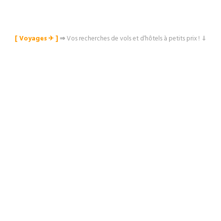
[ Voyages ✈︎ ]
⇒
Vos recherches de vols et d’hôtels à petits prix ! ⇓