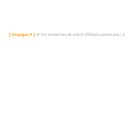
[ Voyages ✈︎ ]
⇒
Vos recherches de vols et d’hôtels à petits prix ! ⇓