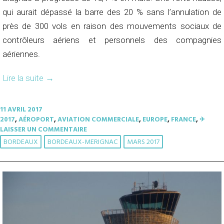
qui aurait dépassé la barre des 20 % sans l’annulation de
près de 300 vols en raison des mouvements sociaux de
contrôleurs aériens et personnels des compagnies
aériennes.
Lire la suite
→
11 AVRIL 2017
2017
,
AÉROPORT
,
AVIATION COMMERCIALE
,
EUROPE
,
FRANCE
,
✈︎
LAISSER UN COMMENTAIRE
BORDEAUX
BORDEAUX-MERIGNAC
MARS 2017