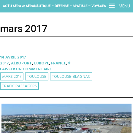
MENU
ACTU AERO /// AÉRONAUTIQUE – DÉFENSE – SPATIALE – VOYAGES
mars 2017
14 AVRIL 2017
2017
,
AÉROPORT
,
EUROPE
,
FRANCE
,
✈︎
LAISSER UN COMMENTAIRE
MARS 2017
TOULOUSE
TOULOUSE-BLAGNAC
TRAFIC PASSAGERS