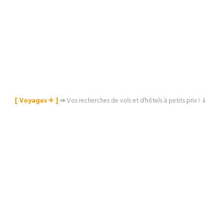
[ Voyages ✈︎ ]
⇒
Vos recherches de vols et d’hôtels à petits prix ! ⇓