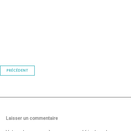
Navigation
PRÉCÉDENT
des
articles
Laisser un commentaire