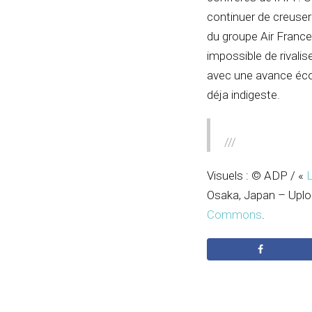
continuer de creuser
du groupe Air France
impossible de rivali
avec une avance éco
déja indigeste.
///
Visuels : © ADP / «
L
Osaka, Japan – Upl
Commons
.