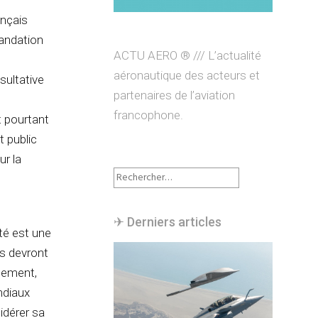
nçais
andation
ACTU AERO ® /// L’actualité
n
aéronautique des acteurs et
sultative
partenaires de l’aviation
francophone.
 pourtant
t public
ur la
Rechercher :
✈︎ Derniers articles
té est une
ns devront
èlement,
ndiaux
dérer sa