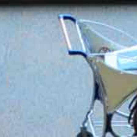
/// IATA déçu par la 
31 juillet 2015
Lire la Suite