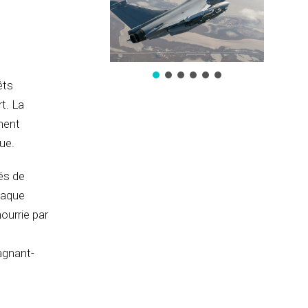
t
êts
t. La
ment
ue.
és de
chaque
ourrie par
agnant-