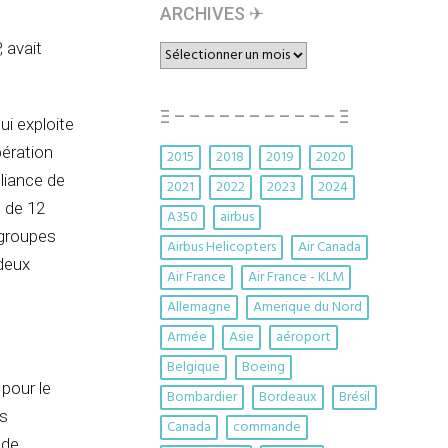
ARCHIVES ✈︎
 avait
ARCHIVES
✈︎
Ξ – – – – – – – – – – – Ξ
ui exploite
pération
2015
2018
2019
2020
lliance de
2021
2022
2023
2024
e de 12
A350
airbus
 groupes
Airbus Helicopters
Air Canada
 deux
Air France
Air France - KLM
Allemagne
Amerique du Nord
Armée
Asie
aéroport
Belgique
Boeing
pour le
Bombardier
Bordeaux
Brésil
os
Canada
commande
 de