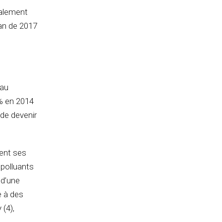
nalement
 an de 2017
 au
8% en 2014
 de devenir
ent ses
 polluants
 d’une
e à des
(4),