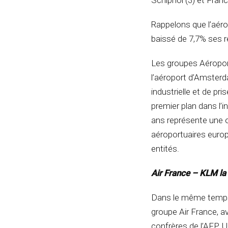
Schiphol (3) et Francf
Rappelons que l’aéro
baissé de 7,7% ses 
Les groupes Aéroport
l’aéroport d’Amsterd
industrielle et de pr
premier plan dans l’i
ans représente une o
aéroportuaires europ
entités.
Air France – KLM la
Dans le même temps l
groupe Air France, av
confrères de l’AFP.