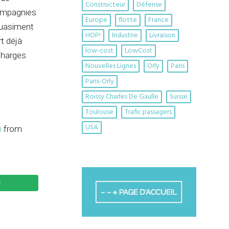
Constructeur
Défense
compagnies
Europe
flotte
France
quasiment
HOP!
Industrie
Livraison
t déjà
low-cost
LowCost
charges
Nouvelles Lignes
Orly
Paris
Paris-Orly
Roissy Charles De Gaulle
Suisse
Toulouse
Trafic passagers
USA
i
from