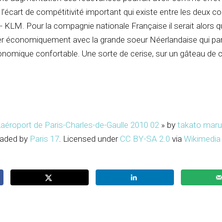
 l’écart de compétitivité important qui existe entre les deux 
- KLM. Pour la compagnie nationale Française il serait alors 
ser économiquement avec la grande soeur Néerlandaise qui par
nomique confortable. Une sorte de cerise, sur un gâteau de 
aéroport de Paris-Charles-de-Gaulle 2010 02
» by
takato maru
oaded by
Paris 17
. Licensed under
CC BY-SA 2.0
via
Wikimedia