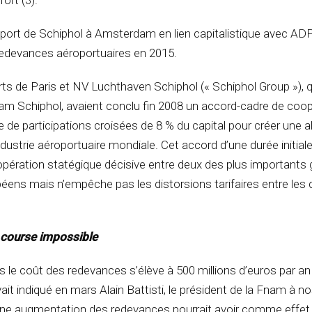
ort (3).
port de Schiphol à Amsterdam en lien capitalistique avec ADP,
redevances aéroportuaires en 2015.
s de Paris et NV Luchthaven Schiphol (« Schiphol Group »), q
am Schiphol, avaient conclu fin 2008 un accord-cadre de coo
ise de participations croisées de 8 % du capital pour créer une a
ndustrie aéroportuaire mondiale. Cet accord d’une durée initial
pération statégique décisive entre deux des plus importants
éens mais n’empêche pas les distorsions tarifaires entre les
 course impossible
e coût des redevances s’élève à 500 millions d’euros par an 
ait indiqué en mars Alain Battisti, le président de la Fnam à n
 Une augmentation des redevances pourrait avoir comme effet