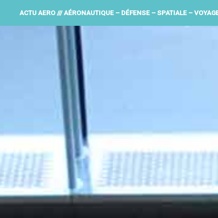
ACTU AERO /// AÉRONAUTIQUE – DÉFENSE – SPATIALE – VOYAG