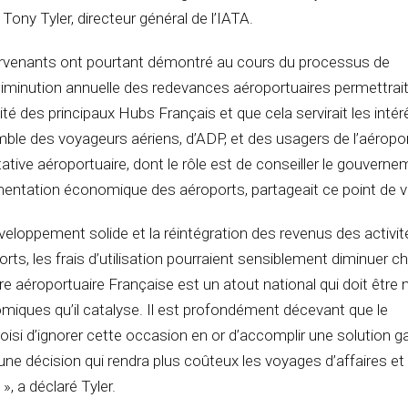
 Tony Tyler, directeur général de l’IATA.
tervenants ont pourtant démontré au cours du processus de
diminution annuelle des redevances aéroportuaires permettrai
ivité des principaux Hubs Français et que cela servirait les intér
e des voyageurs aériens, d’ADP, et des usagers de l’aéropor
ive aéroportuaire, dont le rôle est de conseiller le gouverne
ementation économique des aéroports, partageait ce point de v
veloppement solide et la réintégration des revenus des activit
orts, les frais d’utilisation pourraient sensiblement diminuer 
re aéroportuaire Française est un atout national qui doit être n
iques qu’il catalyse. Il est profondément décevant que le
isi d’ignorer cette occasion en or d’accomplir une solution g
une décision qui rendra plus coûteux les voyages d’affaires et
», a déclaré Tyler.