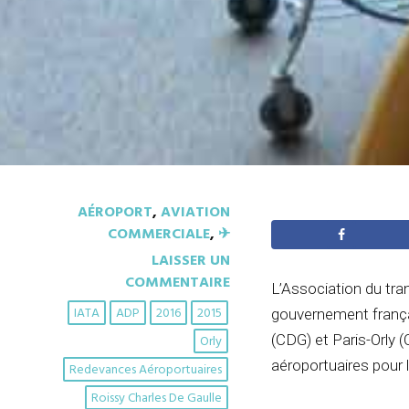
AÉROPORT
,
AVIATION
COMMERCIALE
,
✈︎
LAISSER UN
COMMENTAIRE
L’Association du tran
IATA
ADP
2016
2015
gouvernement frança
(CDG) et Paris-Orly 
Orly
aéroportuaires pour 
Redevances Aéroportuaires
Roissy Charles De Gaulle