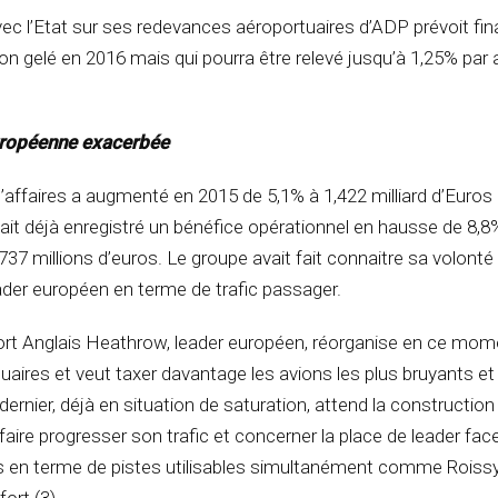
vec l’Etat sur ses redevances aéroportuaires d’ADP prévoit fi
ion gelé en 2016 mais qui pourra être relevé jusqu’à 1,25% par
uropéenne exacerbée
d’affaires a augmenté en 2015 de 5,1% à 1,422 milliard d’Euros
it déjà enregistré un bénéfice opérationnel en hausse de 8,
37 millions d’euros. Le groupe avait fait connaitre sa volonté
der européen en terme de trafic passager.
port Anglais Heathrow, leader européen, réorganise en ce mom
aires et veut taxer davantage les avions les plus bruyants et
dernier, déjà en situation de saturation, attend la construction
faire progresser son trafic et concerner la place de leader fac
s en terme de pistes utilisables simultanément comme Roissy 