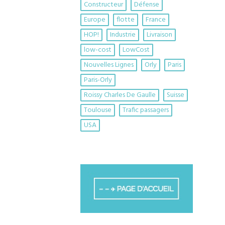
Constructeur
Défense
Europe
flotte
France
HOP!
Industrie
Livraison
low-cost
LowCost
Nouvelles Lignes
Orly
Paris
Paris-Orly
Roissy Charles De Gaulle
Suisse
Toulouse
Trafic passagers
USA