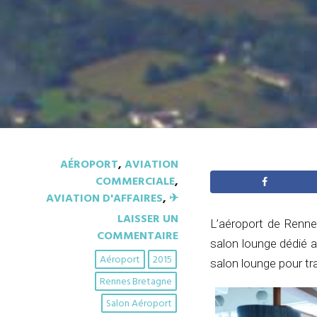
AÉROPORT
,
AVIATION
COMMERCIALE
,
AVIATION D'AFFAIRES
,
✈︎
LAISSER UN
L’aéroport de Renn
COMMENTAIRE
salon lounge dédié a
Aéroport
2015
salon lounge pour tr
Rennes Bretagne
Salon Aéroport