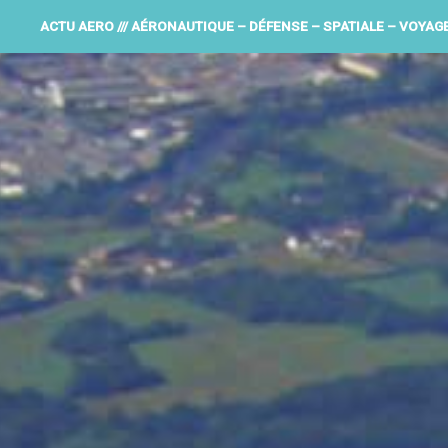
ACTU AERO /// AÉRONAUTIQUE – DÉFENSE – SPATIALE – VOYAG