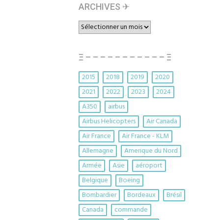
ARCHIVES ✈︎
ARCHIVES
✈︎
Ξ – – – – – – – – – – – Ξ
2015
2018
2019
2020
2021
2022
2023
2024
A350
airbus
Airbus Helicopters
Air Canada
Air France
Air France - KLM
Allemagne
Amerique du Nord
Armée
Asie
aéroport
Belgique
Boeing
Bombardier
Bordeaux
Brésil
Canada
commande