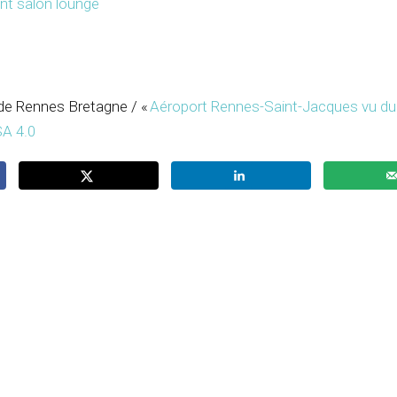
ant salon lounge
 de Rennes Bretagne / «
Aéroport Rennes-Saint-Jacques vu du 
A 4.0