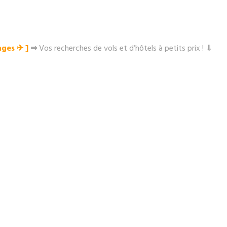
ges ✈︎ ]
⇒
Vos recherches de vols et d’hôtels à petits prix ! ⇓