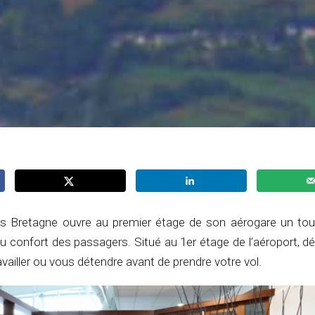
es Bretagne ouvre au premier étage de son aérogare un to
u confort des passagers. Situé au 1er étage de l’aéroport, d
availler ou vous détendre avant de prendre votre vol.