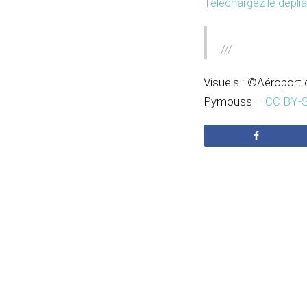
Téléchargez le dépli
///
Visuels : ©Aéroport
Pymouss –
CC BY-S