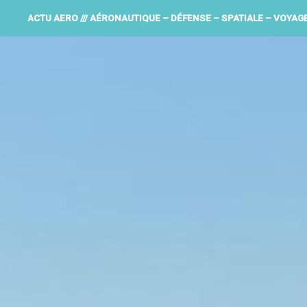
ACTU AERO /// AÉRONAUTIQUE – DÉFENSE – SPATIALE – VOYAG