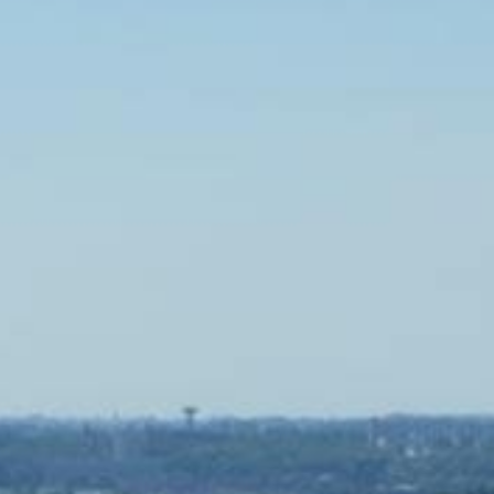
/// Brussels Airport :
12 février 2016
Lire la Suite