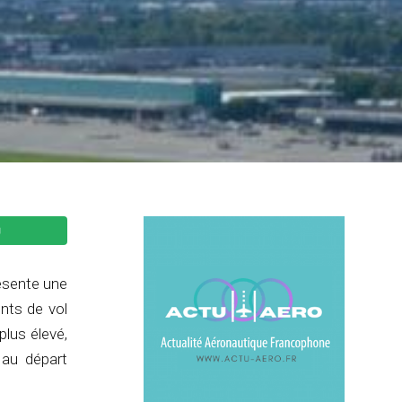
résente une
nts de vol
lus élevé,
 au départ