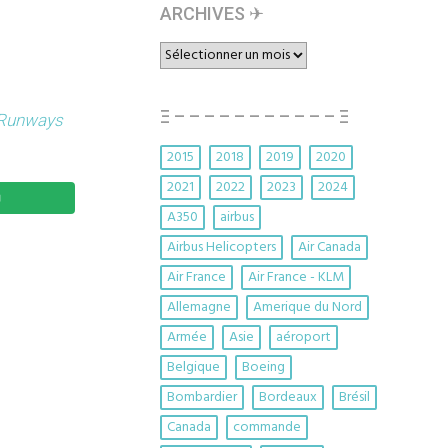
ARCHIVES ✈︎
ARCHIVES
✈︎
Ξ – – – – – – – – – – – Ξ
Runways
2015
2018
2019
2020
2021
2022
2023
2024
A350
airbus
Airbus Helicopters
Air Canada
Air France
Air France - KLM
Allemagne
Amerique du Nord
Armée
Asie
aéroport
Belgique
Boeing
Bombardier
Bordeaux
Brésil
Canada
commande