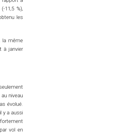
r rapport à
(-11,5 %),
obtenu les
 à la même
t à janvier
e seulement
e au niveau
as évolué.
l y a aussi
 fortement
par vol en