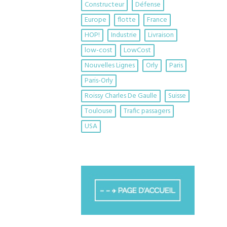
Constructeur
Défense
Europe
flotte
France
HOP!
Industrie
Livraison
low-cost
LowCost
Nouvelles Lignes
Orly
Paris
Paris-Orly
Roissy Charles De Gaulle
Suisse
Toulouse
Trafic passagers
USA