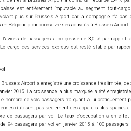
port de fret à Brussels Airport a connu un recul de 2,4 % pa
 baisse est entièrement imputable au segment tout-cargo 
volant plus sur Brussels Airport car la compagnie n’a pas 
is en Belgique pour poursuivre ses activités à Brussels Airport.
d d’avions de passagers a progressé de 3,0 % par rapport
. Le cargo des services express est resté stable par rappor
vol
Brussels Airport a enregistré une croissance très limitée, d
janvier 2015. La croissance la plus marquée a été enregistré
 Le nombre de vols passagers n’a quant à lui pratiquement p
nnes n’utilisent pas seulement des appareils plus spacieux, i
re de passagers par vol. Le taux d’occupation a en effet
de 94 passagers par vol en janvier 2015 à 100 passagers 