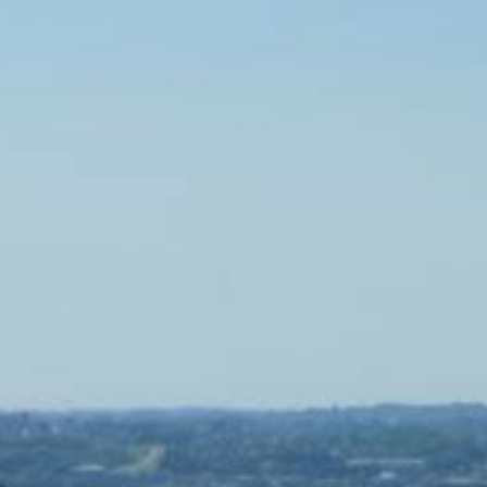
 +7,5 % de passagers en j