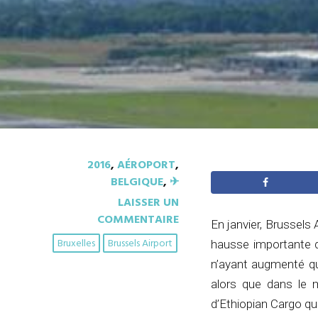
2016
,
AÉROPORT
,
BELGIQUE
,
✈︎
LAISSER UN
COMMENTAIRE
En janvier, Brussels 
Bruxelles
Brussels Airport
hausse importante d
n’ayant augmenté qu
alors que dans le 
d’Ethiopian Cargo qui