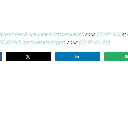
Airport Pier A cue » par 012maximus345
sous
(CC BY 3.0)
et
655182494) par Brussels Airport
sous
(CC BY-SA 2.0)