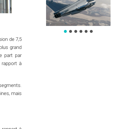
sion de 7,5
 plus grand
e part par
 rapport à
 segments.
ines, mais