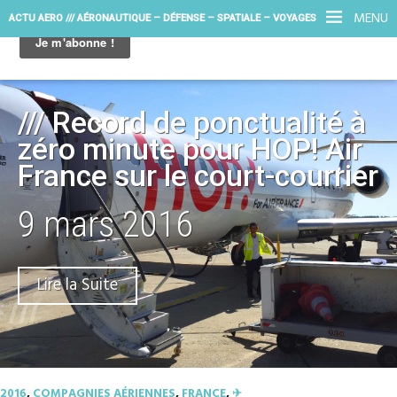
MENU
ACTU AERO /// AÉRONAUTIQUE – DÉFENSE – SPATIALE – VOYAGES
/// Record de ponctualité à
zéro minute pour HOP! Air
France sur le court-courrier
9 mars 2016
Lire la Suite
2016
,
COMPAGNIES AÉRIENNES
,
FRANCE
,
✈︎