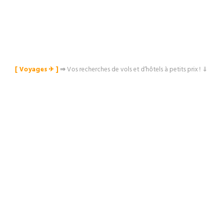
[ Voyages ✈︎ ]
⇒
Vos recherches de vols et d’hôtels à petits prix ! ⇓